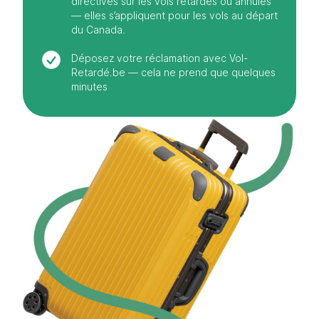
directives sur les vols retardés ou annulés
— elles s’appliquent pour les vols au départ
du Canada.
Déposez votre réclamation avec Vol-
Retardé.be — cela ne prend que quelques
minutes