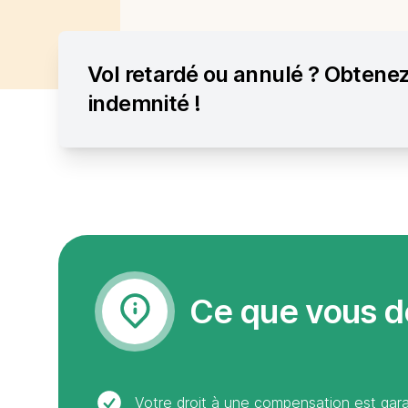
Vol retardé ou annulé ? Obtenez
indemnité !
Ce que vous d
Votre droit à une compensation est garant