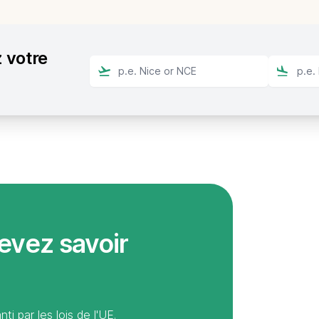
 votre
evez savoir
i par les lois de l'UE.