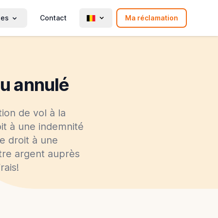
ies
Contact
Ma réclamation
ou annulé
ion de vol à la
oit à une indemnité
e droit à une
tre argent auprès
rais!