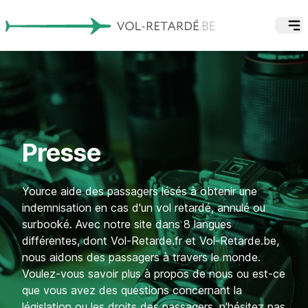
Presse
Yource aide des passagers lésés à obtenir une
indemnisation en cas d'un vol retardé, annulé ou
surbooké. Avec notre site dans 8 langues
différentes, dont
Vol-Retarde.fr
et
Vol-Retarde.be
,
nous aidons des passagers à travers le monde.
Voulez-vous savoir plus à propos de nous ou est-ce
que vous avez des questions concernant la
législation ou les droits des passagers, n'hésitez pas