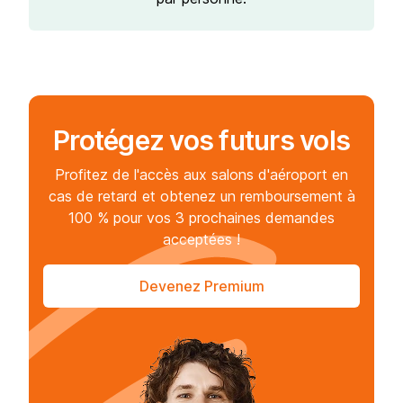
Protégez vos futurs vols
Profitez de l'accès aux salons d'aéroport en
cas de retard et obtenez un remboursement à
100 % pour vos 3 prochaines demandes
acceptées !
Devenez Premium