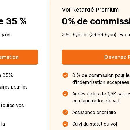
Vol Retardé Premium
e 35 %
0% de commiss
égales
2,50 €/mois (29,99 €/an). Factu
amation
Devenez 
e 35%.
0 % de commission pour l
d'indemnisation acceptées
ires pour les
Accès à plus de 1,5K salon
ou d'annulation de vol
 toutes vos
Assistance prioritaire
 la
Suivi du statut du vol