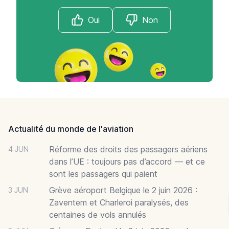
Oui
Non
Footer
Actualité du monde de l'aviation
Réforme des droits des passagers aériens
4 JUN
dans l’UE : toujours pas d’accord — et ce
sont les passagers qui paient
Grève aéroport Belgique le 2 juin 2026 :
3 JUN
Zaventem et Charleroi paralysés, des
centaines de vols annulés