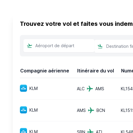
Trouvez votre vol et faites vous indem
Compagnie aérienne
Itinéraire du vol
Numé
KLM
ALC
AMS
KL154
KLM
AMS
BCN
KL151
KLM
SBN
ATL
KL54