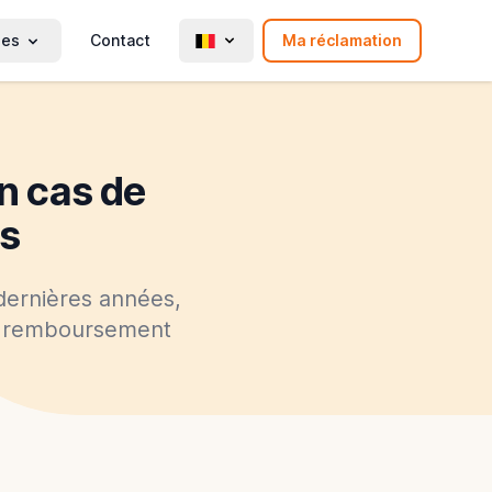
ies
Contact
Ma réclamation
n cas de
ls
dernières années,
un remboursement