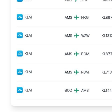
KLM
AMS
HKG
KL88
KLM
AMS
WAW
KL131
KLM
AMS
BOM
KL87
KLM
AMS
PBM
KL713
KLM
BOD
AMS
KL144