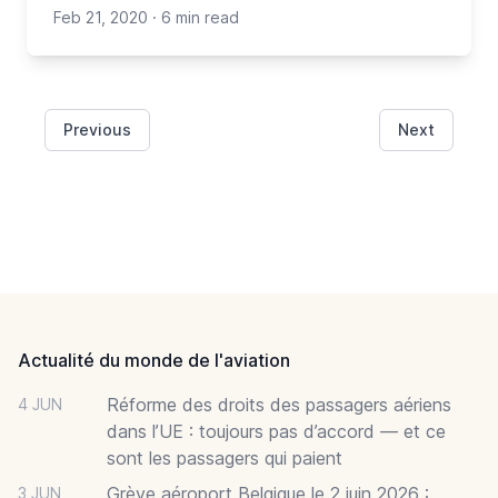
Feb 21, 2020
·
6 min read
Previous
Next
Footer
Actualité du monde de l'aviation
Réforme des droits des passagers aériens
4 JUN
dans l’UE : toujours pas d’accord — et ce
sont les passagers qui paient
Grève aéroport Belgique le 2 juin 2026 :
3 JUN