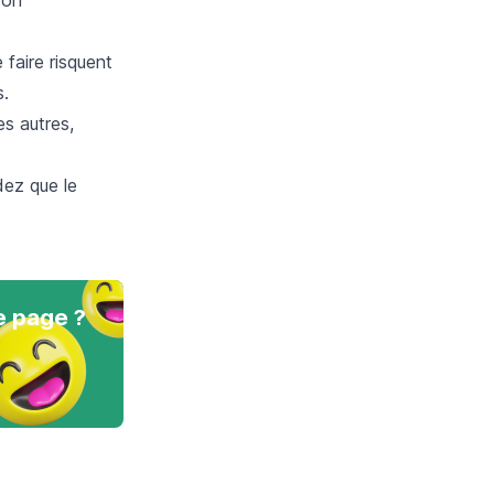
 faire risquent
s.
es autres,
dez que le
e page ?