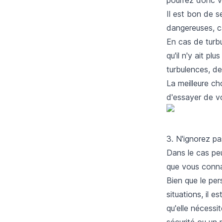
Il est bon de s
dangereuses, car
En cas de turb
qu'il n'y ait pl
turbulences, d
La meilleure ch
d'essayer de v
3. N'ignorez pa
Dans le cas peu
que vous conna
Bien que le per
situations, il 
qu'elle nécess
sécurité ou un