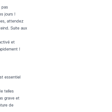
t pas
s jours !
ges, attendez
teind. Suite aux
activé et
apidement !
st essentiel
e telles
pas grave et
nture de