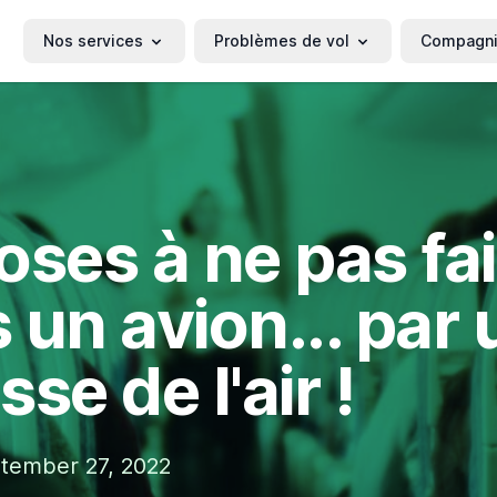
Nos services
Problèmes de vol
Compagn
oses à ne pas fai
 un avion... par
se de l'air !
tember 27, 2022