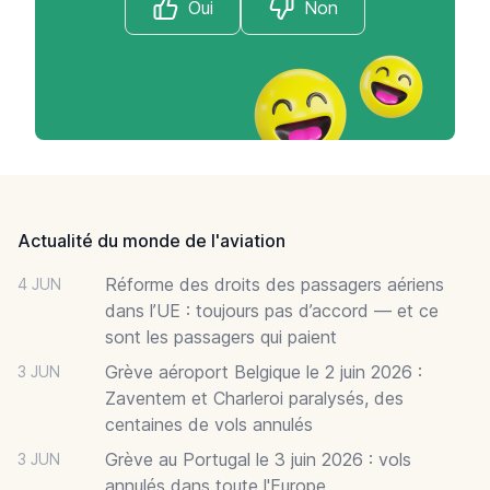
Oui
Non
Footer
Actualité du monde de l'aviation
Réforme des droits des passagers aériens
4 JUN
dans l’UE : toujours pas d’accord — et ce
sont les passagers qui paient
Grève aéroport Belgique le 2 juin 2026 :
3 JUN
Zaventem et Charleroi paralysés, des
centaines de vols annulés
Grève au Portugal le 3 juin 2026 : vols
3 JUN
annulés dans toute l'Europe