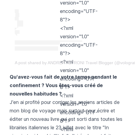
version="1.0"
encoding="UTF-
8"?>
<?xml
version="1.0"
encoding="UTF-
8"?>
<?xml
A post shared by ANDREA PETRONI Travel Blogger (@volograt
version="1.0"
Qu'avez-vous fait de votre temps pendant le
encoding="UTF-
confinement ? Vous êtes-vous créé de
8"?>
nouvelles habitudes ?
<?xml
J'en ai profité pour corriger les anciens articles de
version="1.0"
mon blog de voyage mais surtout pour écrire et
encoding="UTF-
éditer un nouveau livre qui est sorti dans toutes les
8"?>
librairies italiennes le 23 juillet avec le titre "In
<?xml