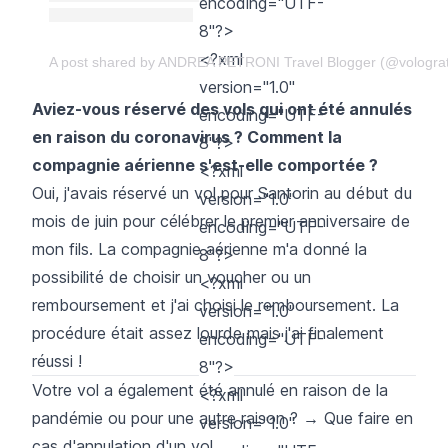
encoding="UTF-
8"?>
<?xml
A post shared by ANDREA PETRONI Travel Blogger (@volograt
version="1.0"
Aviez-vous réservé des vols qui ont été annulés
encoding="UTF-
en raison du coronavirus ? Comment la
8"?>
compagnie aérienne s'est-elle comportée ?
<?xml
Oui, j'avais réservé un vol pour Santorin au début du
version="1.0"
mois de juin pour célébrer le premier anniversaire de
encoding="UTF-
mon fils. La compagnie aérienne m'a donné la
8"?>
possibilité de choisir un voucher ou un
<?xml
remboursement et j'ai choisi le remboursement. La
version="1.0"
procédure était assez lourde mais j'ai finalement
encoding="UTF-
réussi !
8"?>
Votre vol a également été annulé en raison de la
<?xml
pandémie ou pour une autre raison ?
→ Que faire en
version="1.0"
cas d'annulation d'un vol