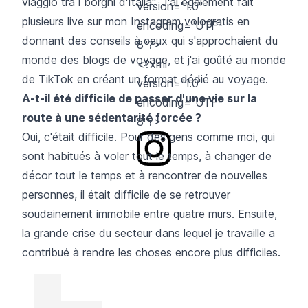
viaggio tra i borghi d'Italia". J'ai également fait
version="1.0"
plusieurs live sur mon
Instagram vologratis
en
encoding="UTF-
donnant des conseils à ceux qui s'approchaient du
8"?>
monde des blogs de voyage, et j'ai goûté au monde
<?xml
de TikTok en créant un format dédié au voyage.
version="1.0"
A-t-il été difficile de passer d'une vie sur la
encoding="UTF-
route à une sédentarité forcée ?
8"?>
Oui, c'était difficile. Pour des gens comme moi, qui
sont habitués à voler tout le temps, à changer de
décor tout le temps et à rencontrer de nouvelles
personnes, il était difficile de se retrouver
soudainement immobile entre quatre murs. Ensuite,
la grande crise du secteur dans lequel je travaille a
contribué à rendre les choses encore plus difficiles.