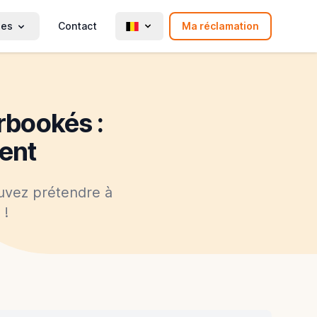
ies
Contact
Ma réclamation
rbookés :
ent
ouvez prétendre à
 !