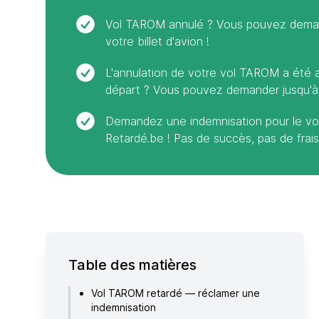
Vol TAROM annulé ? Vous pouvez deman
votre billet d'avion !
L'annulation de votre vol TAROM a été 
départ ? Vous pouvez demander jusqu'à 
Demandez une indemnisation pour le v
Retardé.be ! Pas de succès, pas de frais
Table des matières
Vol TAROM retardé — réclamer une
indemnisation