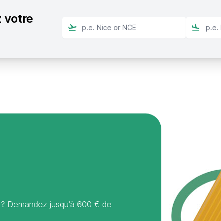
 votre
 ? Demandez jusqu'à 600 € de