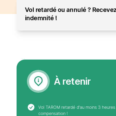
Vol retardé ou annulé ? Recevez
indemnité !
À retenir
Vol TAROM retardé d'au moins 3 heures
compensation !