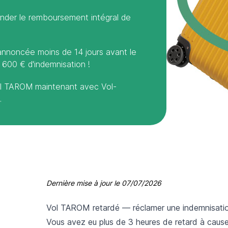
der le remboursement intégral de
annoncée moins de 14 jours avant le
600 € d'indemnisation !
ol TAROM maintenant avec Vol-
.
Dernière mise à jour le
07/07/2026
Vol TAROM retardé — réclamer une indemnisati
Vous avez eu plus de 3 heures de retard à cau