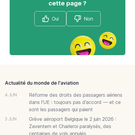
cette page ?
Oui
Non
Footer
Actualité du monde de l'aviation
Réforme des droits des passagers aériens
4 JUN
dans l’UE : toujours pas d’accord — et ce
sont les passagers qui paient
Grève aéroport Belgique le 2 juin 2026 :
3 JUN
Zaventem et Charleroi paralysés, des
centaines de vols annulés