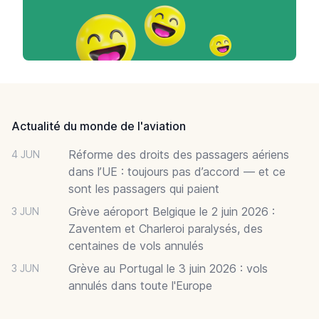
Footer
Actualité du monde de l'aviation
Réforme des droits des passagers aériens
4 JUN
dans l’UE : toujours pas d’accord — et ce
sont les passagers qui paient
Grève aéroport Belgique le 2 juin 2026 :
3 JUN
Zaventem et Charleroi paralysés, des
centaines de vols annulés
Grève au Portugal le 3 juin 2026 : vols
3 JUN
annulés dans toute l'Europe