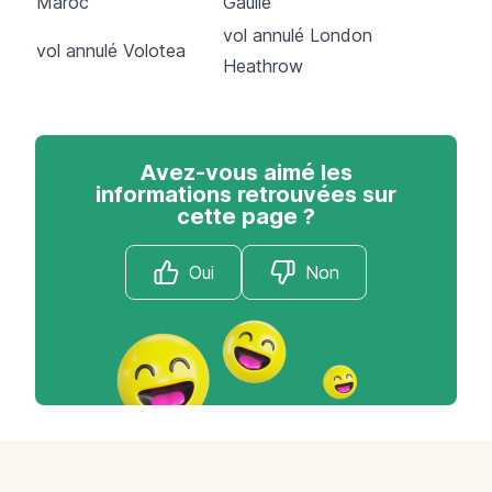
Maroc
Gaulle
vol annulé London
vol annulé Volotea
Heathrow
Avez-vous aimé les
informations retrouvées sur
cette page ?
Oui
Non
Footer