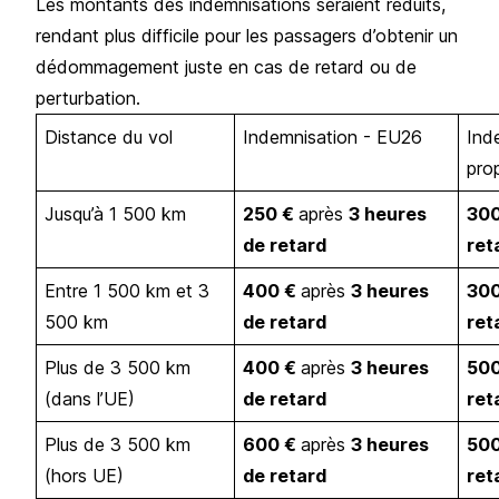
Les montants des indemnisations seraient réduits,
rendant plus difficile pour les passagers d’obtenir un
dédommagement juste en cas de retard ou de
perturbation.
Distance du vol
Indemnisation - EU26
Ind
pro
Jusqu’à 1 500 km
250 €
après
3 heures
30
de retard
ret
Entre 1 500 km et 3
400 €
après
3 heures
30
500 km
de retard
ret
Plus de 3 500 km
400 €
après
3 heures
50
(dans l’UE)
de retard
ret
Plus de 3 500 km
600 €
après
3 heures
50
(hors UE)
de retard
ret