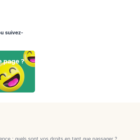
ou suivez-
e page ?
gence : quels sont vos droits en tant que passager ?