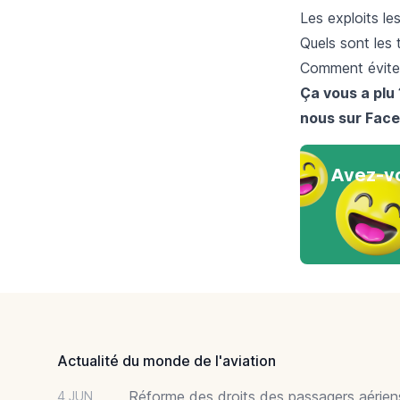
L
es exploits le
Quels sont les t
Comment éviter
Ça vous a plu 
nous sur
Face
Avez-vo
Footer
Actualité du monde de l'aviation
Réforme des droits des passagers aériens
4 JUN