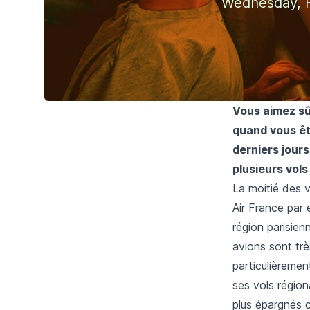
Wednesday, F
Vous aimez sû
quand vous êt
derniers jours
plusieurs vols
La moitié des v
Air France par 
région parisien
avions sont trè
particulièremen
ses vols région
plus épargnés c