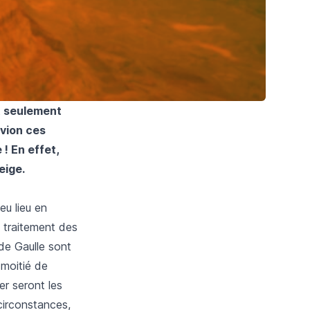
t seulement
avion ces
! En effet,
eige.
eu lieu en
e traitement des
 de Gaulle sont
 moitié de
er seront les
circonstances,