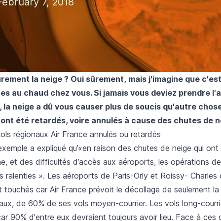
ebruary 7, 2018
rement la neige ? Oui sûrement, mais j'imagine que c'es
es au chaud chez vous. Si jamais vous deviez prendre l'
, la neige a dû vous causer plus de soucis qu'autre chose 
 ont été retardés, voire annulés à cause des chutes de n
ols régionaux Air France annulés ou retardés
exemple a expliqué qu’«en raison des chutes de neige qui ont 
ne, et des difficultés d’accès aux aéroports, les opérations d
s ralenties ». Les aéroports de Paris-Orly et Roissy- Charles
t touchés car Air France prévoit le décollage de seulement la
aux, de 60% de ses vols moyen-courrier. Les vols long-courri
ar 90% d'entre eux devraient toujours avoir lieu. Face à ces 