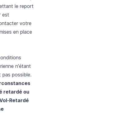
ttant le report
r est
ontacter votre
 mises en place
conditions
ienne n'étant
 pas possible.
irconstances
é retardé ou
Vol-Retardé
ne