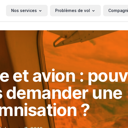
Nos services
Problèmes de vol
Compagn
e et avion : pou
s demander une
mnisation ?