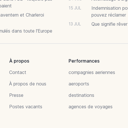
paient
Indemnisation po
15 JUL
Zaventem et Charleroi
pouvez réclamer
Que signifie rêve
13 JUL
nnulés dans toute l'Europe
À propos
Performances
Contact
compagnies aeriennes
À propos de nous
aeroports
Presse
destinations
Postes vacants
agences de voyages