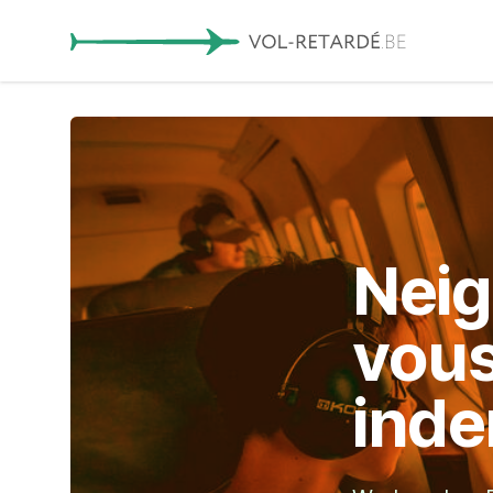
Neig
vou
inde