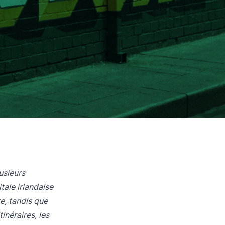
usieurs
tale irlandaise
e, tandis que
néraires, les