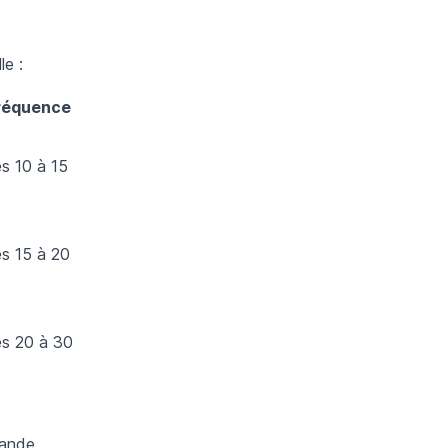
le :
réquence
es 10 à 15
es 15 à 20
es 20 à 30
mande