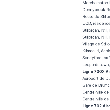
Morehampton 
Donnybrook Ro
Route de Still
UCD, résidenc
Stillorgan, N11
Stillorgan, N11,
Village de Stil
Kilmacud, écol
Sandyford, arr
Leopardstown, 
Ligne 700X Ai
Aéroport de Du
Gare de Drumc
Centre-ville de
Centre-ville de
Ligne 702 Air