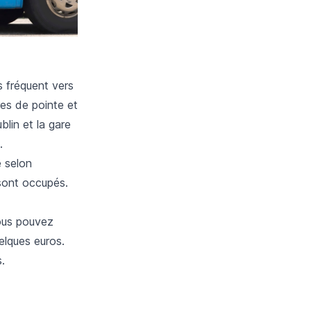
s fréquent vers
res de pointe et
blin et la gare
.
e selon
 sont occupés.
 vous pouvez
elques euros.
.