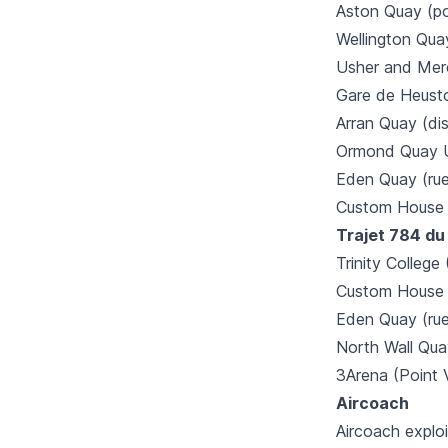
Aston Quay (po
Wellington Qua
Usher and Merc
Gare de Heusto
Arran Quay (dis
Ormond Quay U
Eden Quay (rue
Custom House Q
Trajet 784 du 
Trinity College
Custom House Q
Eden Quay (rue
North Wall Qua
3Arena (Point V
Aircoach
Aircoach exploit