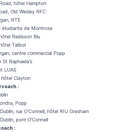
Road, hôtel Hampton
ad, Old Wesley RFC
organ, RTE
e étudiante de Montrose
, hôtel Radisson Blu
 hôtel Talbot
lorgan, centre commercial Popp
e St Raphaela's
êt LUAS
hôtel Clayton
rcoach :
blin
ondra, Popp
 Dublin, rue O'Connell, hôtel RIU Gresham
 Dublin, pont O'Connell
coach :