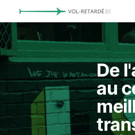
De l
au ce
meil
tran