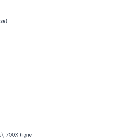
use)
t), 700X (ligne