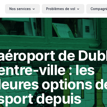
Nos services
Problèmes de vol
Compagn
'aéroport de Dub
ntre-ville : les
leures options d
sport depuis