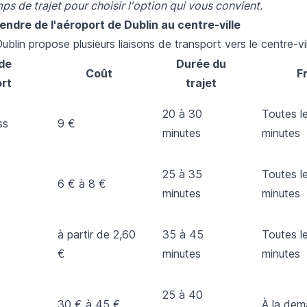
emps de trajet pour choisir l'option qui vous convient.
ndre de l'aéroport de Dublin au centre-ville
ublin propose plusieurs liaisons de transport vers le centre-vil
de
Durée du
Coût
F
rt
trajet
20 à 30
Toutes l
ss
9 €
minutes
minutes
25 à 35
Toutes l
6 € à 8 €
minutes
minutes
à partir de 2,60
35 à 45
Toutes l
€
minutes
minutes
25 à 40
30 € à 45 €
À la de