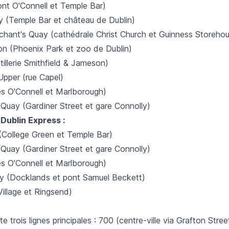
nt O'Connell et Temple Bar)
y (Temple Bar et château de Dublin)
hant's Quay (cathédrale Christ Church et Guinness Storeho
n (Phoenix Park et zoo de Dublin)
tillerie Smithfield & Jameson)
pper (rue Capel)
s O'Connell et Marlborough)
uay (Gardiner Street et gare Connolly)
Dublin Express :
 (College Green et Temple Bar)
uay (Gardiner Street et gare Connolly)
s O'Connell et Marlborough)
y (Docklands et pont Samuel Beckett)
illage et Ringsend)
e trois lignes principales : 700 (centre-ville via Grafton Stree