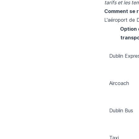
tarifs et les t
Comment se re
L'aéroport de D
Option 
transpo
Dublin Expre
Aircoach
Dublin Bus
Taxi