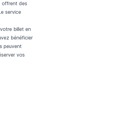
e offrent des
Le service
otre billet en
uvez bénéficier
es peuvent
réserver vos