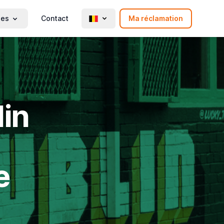
ies
Contact
Ma réclamation
lin
e