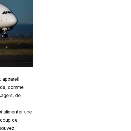
 appareil
ands, comme
sagers, de
oi alimenter une
ucoup de
 pouvez