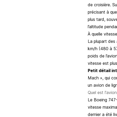
de croisière. Su
précisant à que
plus tard, souv
l’altitude pend
À quelle vitesse
La plupart des 
km/h (480 à 575
poids de l’avio
vitesse est pl
Petit détail in
Mach », qui com
un avion de li
Quel est l'avio
Le Boeing 747-8
vitesse maximal
dernier a été 