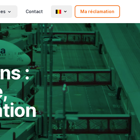
ies
Contact
Ma réclamation
ns :
,
ation