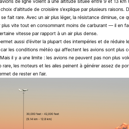
 avions de ligne volent à une altitude située entre 9 et 13 k
choix d’altitude de croisière s’explique par plusieurs raisons. 
r se fait rare. Avec un air plus léger, la résistance diminue, ce
r plus vite tout en consommant moins de carburant — il en fa
ertaine vitesse par rapport à un air plus dense.
permet aussi d’éviter la plupart des intempéries et de réduire l
 car les conditions météo qui affectent les avions sont plus 
Mais il y a une limite : les avions ne peuvent pas non plus vole
rop rare, les moteurs et les ailes peinent à générer assez de po
ermet de rester en l’air.