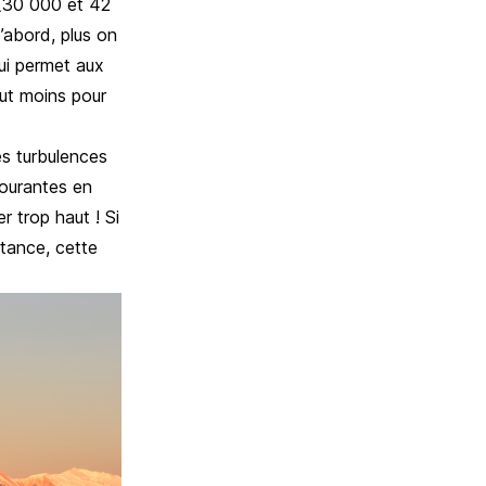
m (30 000 et 42
D’abord, plus on
 qui permet aux
ut moins pour
es turbulences
courantes en
r trop haut ! Si
rtance, cette