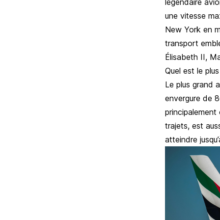
légendaire avio
une vitesse ma
New York en mo
transport embl
Élisabeth II, M
Quel est le plu
Le plus grand a
envergure de 80
principalement 
trajets, est au
atteindre jusqu