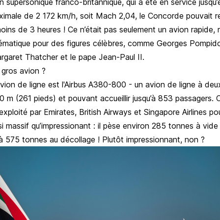
n supersonique franco-britannique, qui a été en service jusqu
ximale de 2 172 km/h, soit Mach 2,04, le Concorde pouvait re
ins de 3 heures ! Ce n’était pas seulement un avion rapide, 
ématique pour des figures célèbres, comme Georges Pompidou
argaret Thatcher et le pape Jean-Paul II.
s gros avion ?
vion de ligne est l'Airbus A380-800 - un avion de ligne à de
 m (261 pieds) et pouvant accueillir jusqu’à 853 passagers. C
exploité par
Emirates
,
British Airways
et
Singapore Airlines
pou
ssi massif qu’impressionant : il pèse environ 285 tonnes à vide
’à 575 tonnes au décollage ! Plutôt impressionnant, non ?