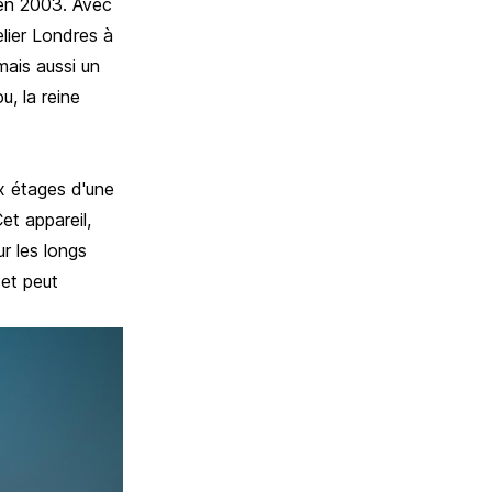
’en 2003. Avec
lier Londres à
mais aussi un
, la reine
ux étages d'une
et appareil,
r les longs
 et peut