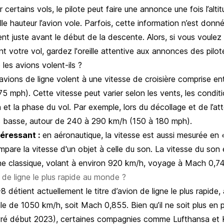
r certains vols, le pilote peut faire une annonce une fois l’alti
lle hauteur l’avion vole. Parfois, cette information n’est donn
ent juste avant le début de la descente. Alors, si vous voulez
ant votre vol, gardez l'oreille attentive aux annonces des pilot
 les avions volent-ils ?
avions de ligne volent à une vitesse de croisière comprise e
 mph). Cette vitesse peut varier selon les vents, les condit
n et la phase du vol. Par exemple, lors du décollage et de l’att
us basse, autour de 240 à 290 km/h (150 à 180 mph).
téressant :
en aéronautique, la vitesse est aussi mesurée en
pare la vitesse d'un objet à celle du son. La vitesse du son 
gne classique, volant à environ 920 km/h, voyage à Mach 0,74
n de ligne le plus rapide au monde ?
 détient actuellement le titre d’avion de ligne le plus rapide,
e de 1050 km/h, soit Mach 0,855. Bien qu’il ne soit plus en p
livré début 2023), certaines compagnies comme
Lufthansa
et