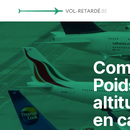
Comp
Poid
alti
en c