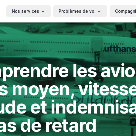
Nos services
Problèmes de vol
Compagn
rendre les avio
s moyen, vitesse
tude et indemnis
as de retard