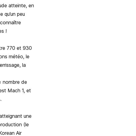
tude atteinte, en
ée qu’un peu
 connaître
es !
ntre 770 et 930
ions météo, le
errissage, la
 « nombre de
est Mach 1, et
.
 atteignant une
roduction (le
Korean Air