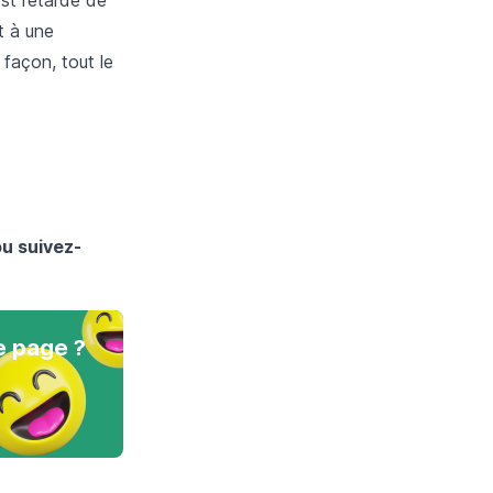
t à une
 façon, tout le
ou suivez-
e page ?