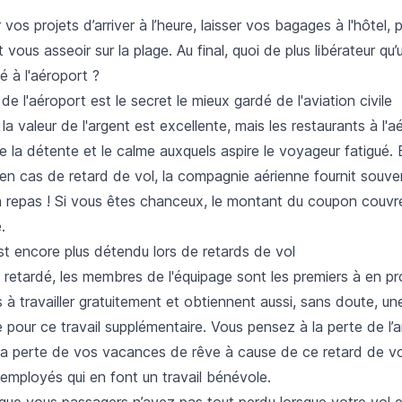
vos projets d’arriver à l’heure, laisser vos bagages à l'hôtel, 
t vous asseoir sur la plage. Au final, quoi de plus libérateur qu
é à l'aéroport ?
 de l'aéroport est le secret le mieux gardé de l'aviation civile
a valeur de l'argent est excellente, mais les restaurants à l'a
 la détente et le calme auxquels aspire le voyageur fatigué. 
en cas de retard de vol, la compagnie aérienne fournit souv
n repas ! Si vous êtes chanceux, le montant du coupon couv
.
st encore plus détendu lors de retards de vol
t retardé, les membres de l'équipage sont les premiers à en prof
à travailler gratuitement et obtiennent aussi, sans doute, un
pour ce travail supplémentaire. Vous pensez à la perte de l’a
, la perte de vos vacances de rêve à cause de ce retard de v
employés qui en font un travail bénévole.
ue vous passagers n’avez pas tout perdu lorsque votre vol e