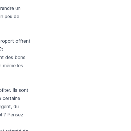
prendre un
’un peu de
éroport offrent
Et
ent des bons
re même les
iter. Ils sont
e certaine
rgent, du
ol ? Pensez
st retardé de