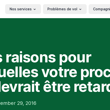
Nos services
Problèmes de vol
Compagn
s raisons pour
uelles votre pro
devrait être reta
ember 29, 2016