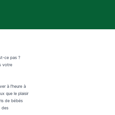
st-ce pas ?
es votre
er à l’heure à
x que le plaisir
cris de bébés
e des