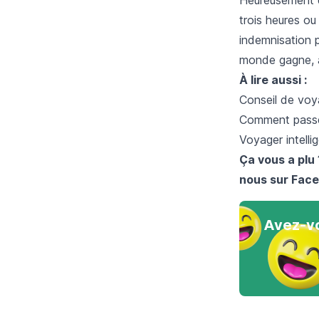
trois heures o
indemnisation p
monde gagne, à 
À lire aussi :
Conseil de vo
Comment passer
Voyager intelli
Ça vous a plu 
nous sur
Face
Avez-vo