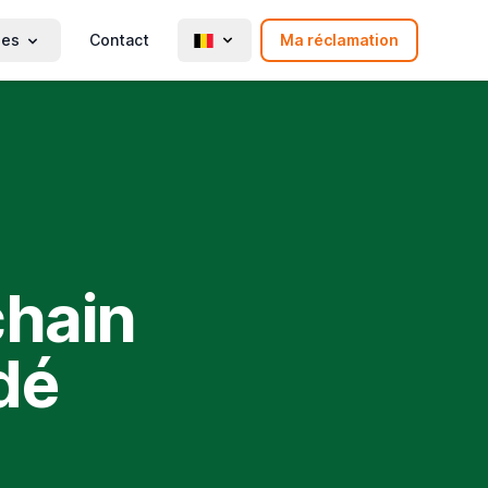
ies
Contact
Ma réclamation
chain
rdé