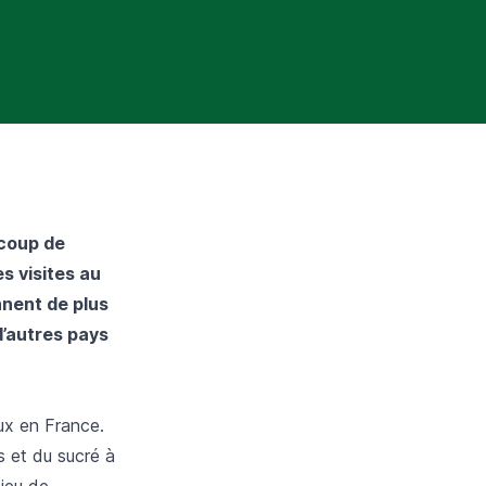
ucoup de
es visites au
nent de plus
’autres pays
ux en France.
s et du sucré à
jeu de