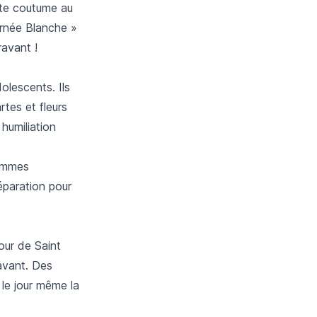
tte coutume au
urnée Blanche »
ravant !
olescents. Ils
rtes et fleurs
 humiliation
femmes
éparation pour
our de Saint
avant. Des
 le jour même la