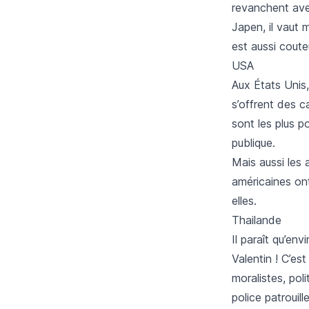
revanchent ave
Japen, il vaut 
est aussi cout
USA
Aux États Unis,
s’offrent des c
sont les plus p
publique.
Mais aussi les
américaines ont
elles.
Thailande
Il paraît qu’en
Valentin ! C’es
moralistes, pol
police patrouil