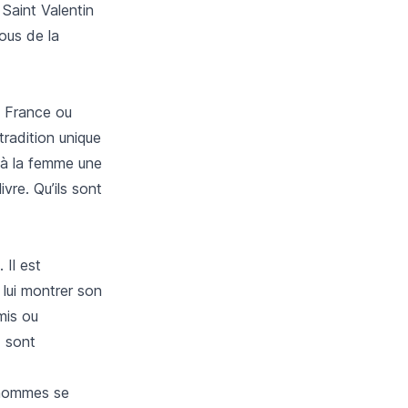
Saint Valentin
ous de la
a France ou
tradition unique
 à la femme une
vre. Qu’ils sont
 Il est
 lui montrer son
mis ou
x sont
s hommes se