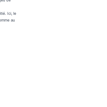
é. Ici, le
 comme au