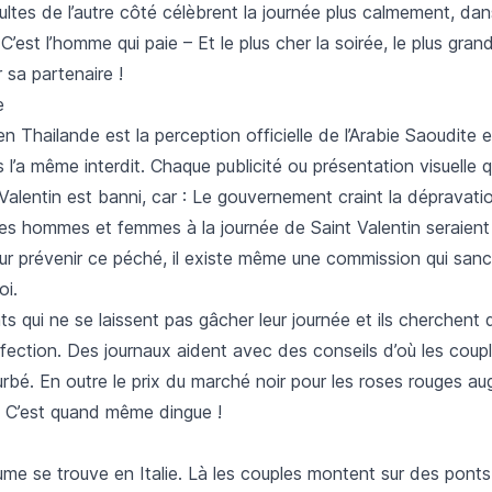
ltes de l’autre côté célèbrent la journée plus calmement, dan
C’est l’homme qui paie – Et le plus cher la soirée, le plus gran
sa partenaire !
e
en Thailande est la perception officielle de l’Arabie Saoudite e
 l’a même interdit. Chaque publicité ou présentation visuelle qu
Valentin est banni, car : Le gouvernement craint la dépravati
 les hommes et femmes à la journée de Saint Valentin seraient
our prévenir ce péché, il existe même une commission qui san
oi.
ts qui ne se laissent pas gâcher leur journée et ils cherchent
ffection. Des journaux aident avec des conseils d’où les coup
urbé. En outre le prix du marché noir pour les roses rouges a
– C’est quand même dingue !
ume se trouve en Italie. Là les couples montent sur des pont