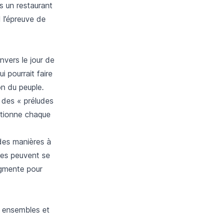
s un restaurant
d l’épreuve de
nvers le jour de
i pourrait faire
on du peuple.
 des « préludes
ctionne chaque
 des manières à
les peuvent se
ugmente pour
s ensembles et