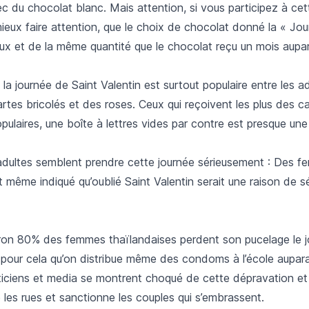
c du chocolat blanc. Mais attention, si vous participez à ce
mieux faire attention, que le choix de chocolat donné la « Jo
eux et de la même quantité que le chocolat reçu un mois aupa
 la journée de Saint Valentin est surtout populaire entre les ad
artes bricolés et des roses. Ceux qui reçoivent les plus des ca
opulaires, une boîte à lettres vides par contre est presque une
 adultes semblent prendre cette journée sérieusement : Des 
 même indiqué qu’oublié Saint Valentin serait une raison de s
viron 80% des femmes thaïlandaises perdent son pucelage le j
t pour cela qu’on distribue même des condoms à l’école aupar
iticiens et media se montrent choqué de cette dépravation et
le les rues et sanctionne les couples qui s’embrassent.