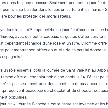
tés dans l’espace commun. Seulement pendant la journée de 
t permis à se balader dans le rues en se tenant les mains – S
cière pour les protèger des moralisateurs.
pays dans le sud d’Europe célèbre la journée d’amour comme l
’Europe, avec des petits cadeaux et gestes d’attention. Une 
st cependant l’échange d’une rose et un livre. L’homme offre
ge pour montrer son affection et elle de sa part lui donne un li
es espagnols !
e un rôle essentiel pour la journée de Saint Valentin au Japon.
femme offre du chocolat noir à son choisi le 14. Février pour
e n’est pas seulement pour des amants, mais aussi pour les a
x qui reçoivent beaucoup de chocolat et du chocolat couteu
ment populaires.
 jour dit « Journée Blanche » cette geste est inversée et le