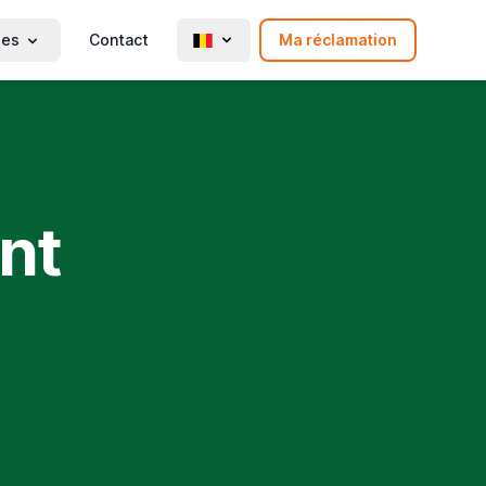
ies
Contact
Ma réclamation
nt