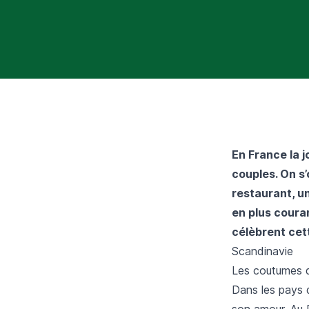
En France la 
couples. On s’
restaurant, u
en plus coura
célèbrent cett
Scandinavie
Les coutumes d
Dans les pays d
son amour. Au 