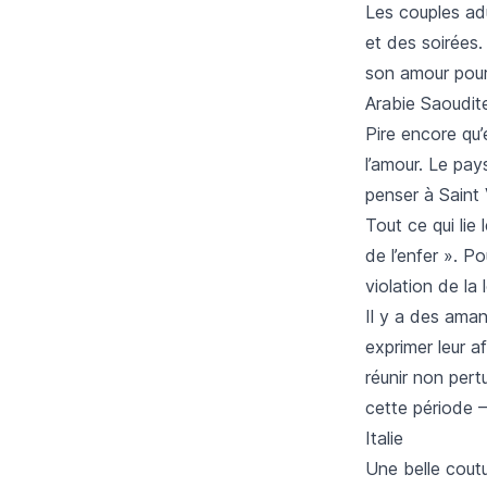
Les couples adu
et des soirées. 
son amour pour 
Arabie Saoudit
Pire encore qu’
l’amour. Le pays
penser à Saint 
Tout ce qui lie
de l’enfer ». P
violation de la l
Il y a des aman
exprimer leur a
réunir non pert
cette période 
Italie
Une belle cout