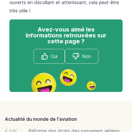
ouverts en décollant et atterrissant, cela peut-être
très utile !
Avez-vous aimé les
informations retrouvées sur
cette page ?
Oui
Non
Footer
Actualité du monde de l'aviation
Réforme des droits des passagers aériens
4 JUN