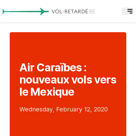
Air Caraïbes :
nouveaux vols vers
le Mexique
Wednesday, February 12, 2020