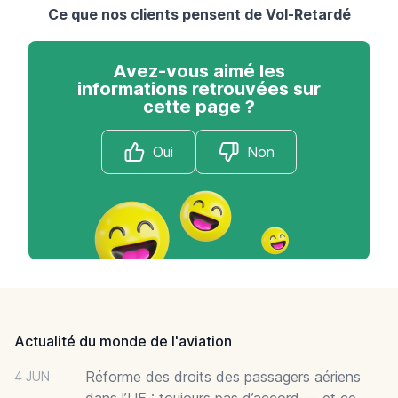
Ce que nos clients pensent de Vol-Retardé
Avez-vous aimé les
informations retrouvées sur
cette page ?
Oui
Non
Footer
Actualité du monde de l'aviation
Réforme des droits des passagers aériens
4 JUN
dans l’UE : toujours pas d’accord — et ce