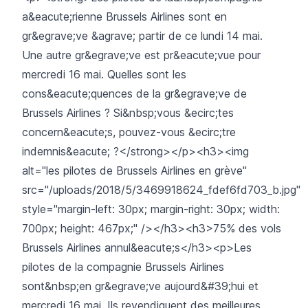
a&eacute;rienne Brussels Airlines sont en
gr&egrave;ve &agrave; partir de ce lundi 14 mai.
Une autre gr&egrave;ve est pr&eacute;vue pour
mercredi 16 mai. Quelles sont les
cons&eacute;quences de la gr&egrave;ve de
Brussels Airlines ? Si&nbsp;vous &ecirc;tes
concern&eacute;s, pouvez-vous &ecirc;tre
indemnis&eacute; ?</strong></p><h3><img
alt="les pilotes de Brussels Airlines en grève"
src="/uploads/2018/5/3469918624_fdef6fd703_b.jpg"
style="margin-left: 30px; margin-right: 30px; width:
700px; height: 467px;" /></h3><h3>75% des vols
Brussels Airlines annul&eacute;s</h3><p>Les
pilotes de la compagnie Brussels Airlines
sont&nbsp;en gr&egrave;ve aujourd&#39;hui et
mercredi 16 mai. Ils revendiquent des meilleures