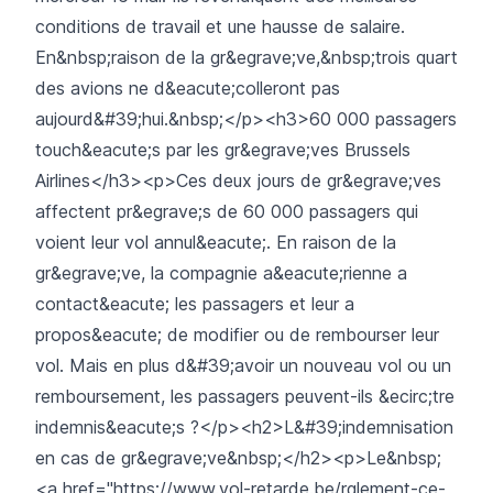
conditions de travail et une hausse de salaire.
En&nbsp;raison de la gr&egrave;ve,&nbsp;trois quart
des avions ne d&eacute;colleront pas
aujourd&#39;hui.&nbsp;</p><h3>60 000 passagers
touch&eacute;s par les gr&egrave;ves Brussels
Airlines</h3><p>Ces deux jours de gr&egrave;ves
affectent pr&egrave;s de 60 000 passagers qui
voient leur vol annul&eacute;. En raison de la
gr&egrave;ve, la compagnie a&eacute;rienne a
contact&eacute; les passagers et leur a
propos&eacute; de modifier ou de rembourser leur
vol. Mais en plus d&#39;avoir un nouveau vol ou un
remboursement, les passagers peuvent-ils &ecirc;tre
indemnis&eacute;s ?</p><h2>L&#39;indemnisation
en cas de gr&egrave;ve&nbsp;</h2><p>Le&nbsp;
<a href="https://www.vol-retarde.be/rglement-ce-