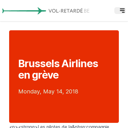
Brussels Airlines
en grève
Monday, May 14, 2018
<p><strong>Les pilotes de la&nbsp;compagnie