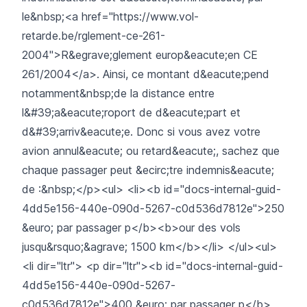
le&nbsp;<a href="https://www.vol-
retarde.be/rglement-ce-261-
2004">R&egrave;glement europ&eacute;en CE
261/2004</a>. Ainsi, ce montant d&eacute;pend
notamment&nbsp;de la distance entre
l&#39;a&eacute;roport de d&eacute;part et
d&#39;arriv&eacute;e. Donc si vous avez votre
avion annul&eacute; ou retard&eacute;, sachez que
chaque passager peut &ecirc;tre indemnis&eacute;
de :&nbsp;</p><ul> <li><b id="docs-internal-guid-
4dd5e156-440e-090d-5267-c0d536d7812e">250
&euro; par passager p</b><b>our des vols
jusqu&rsquo;&agrave; 1500 km</b></li> </ul><ul>
<li dir="ltr"> <p dir="ltr"><b id="docs-internal-guid-
4dd5e156-440e-090d-5267-
c0d536d7812e">400 &euro; par passager p</b>