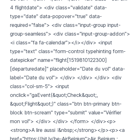
4 flightdate"> <div class="validate" data-
type="date" data-popover="true" data-
required="false"> <div class="input-group input-
group-seamless"> <div class="input-group-addon">
<i class="fa fa-calendar"></i></div> <input
type="text" class="form-control typehinting form-
datepicker" name="flight[1519810122300]
[departuredate]" placeholder="Date du vol" data-
label="Date du vol"> </div> </div> </div> <div
class="col-sm-5"> <input
onclick="gaEvent(&quot;Check&quot;,
&quot;Flight&quot;)" class="btn btn-primary btn-
block btn-scream" type="submit" value="Vérifier
mon vol"> </div> </div> </form> </div><p>
<strong>A lire aussi :&nbsp;</strong></p><p><a
href="https://bit.ly/be-AirBelgium">Air Belgium :