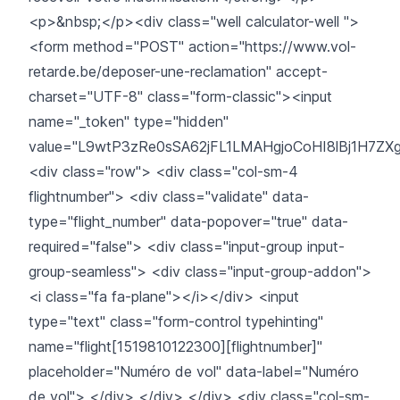
<p>&nbsp;</p><div class="well calculator-well ">
<form method="POST" action="https://www.vol-
retarde.be/deposer-une-reclamation" accept-
charset="UTF-8" class="form-classic"><input
name="_token" type="hidden"
value="L9wtP3zRe0sSA62jFL1LMAHgjoCoHI8lBj1H7ZX
<div class="row"> <div class="col-sm-4
flightnumber"> <div class="validate" data-
type="flight_number" data-popover="true" data-
required="false"> <div class="input-group input-
group-seamless"> <div class="input-group-addon">
<i class="fa fa-plane"></i></div> <input
type="text" class="form-control typehinting"
name="flight[1519810122300][flightnumber]"
placeholder="Numéro de vol" data-label="Numéro
de vol"> </div> </div> </div> <div class="col-sm-