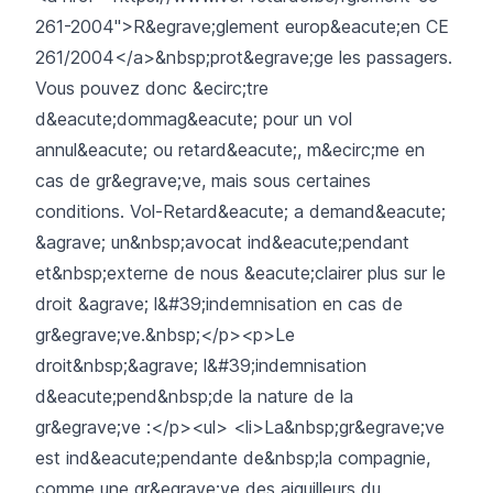
261-2004">R&egrave;glement europ&eacute;en CE
261/2004</a>&nbsp;prot&egrave;ge les passagers.
Vous pouvez donc &ecirc;tre
d&eacute;dommag&eacute; pour un vol
annul&eacute; ou retard&eacute;, m&ecirc;me en
cas de gr&egrave;ve, mais sous certaines
conditions. Vol-Retard&eacute; a demand&eacute;
&agrave; un&nbsp;avocat ind&eacute;pendant
et&nbsp;externe de nous &eacute;clairer plus sur le
droit &agrave; l&#39;indemnisation en cas de
gr&egrave;ve.&nbsp;</p><p>Le
droit&nbsp;&agrave; l&#39;indemnisation
d&eacute;pend&nbsp;de la nature de la
gr&egrave;ve :</p><ul> <li>La&nbsp;gr&egrave;ve
est ind&eacute;pendante de&nbsp;la compagnie,
comme une gr&egrave;ve des aiguilleurs du