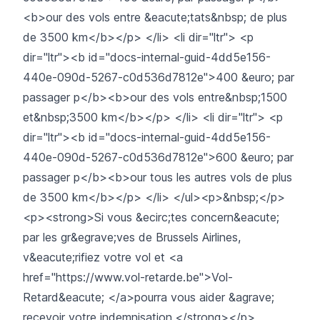
<b>our des vols entre &eacute;tats&nbsp; de plus
de 3500 km</b></p> </li> <li dir="ltr"> <p
dir="ltr"><b id="docs-internal-guid-4dd5e156-
440e-090d-5267-c0d536d7812e">400 &euro; par
passager p</b><b>our des vols entre&nbsp;1500
et&nbsp;3500 km</b></p> </li> <li dir="ltr"> <p
dir="ltr"><b id="docs-internal-guid-4dd5e156-
440e-090d-5267-c0d536d7812e">600 &euro; par
passager p</b><b>our tous les autres vols de plus
de 3500 km</b></p> </li> </ul><p>&nbsp;</p>
<p><strong>Si vous &ecirc;tes concern&eacute;
par les gr&egrave;ves de Brussels Airlines,
v&eacute;rifiez votre vol et <a
href="https://www.vol-retarde.be">Vol-
Retard&eacute; </a>pourra vous aider &agrave;
recevoir votre indemnisation.</strong></p>