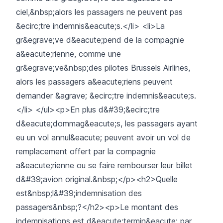
ciel,&nbsp;alors les passagers ne peuvent pas
&ecirc;tre indemnis&eacute;s.</li> <li>La
gr&egrave;ve d&eacute;pend de la compagnie
a&eacute;rienne, comme une
gr&egrave;ve&nbsp;des pilotes Brussels Airlines,
alors les passagers a&eacute;riens peuvent
demander &agrave; &ecirc;tre indemnis&eacute;s.
</li> </ul><p>En plus d&#39;&ecirc;tre
d&eacute;dommag&eacute;s, les passagers ayant
eu un vol annul&eacute; peuvent avoir un vol de
remplacement offert par la compagnie
a&eacute;rienne ou se faire rembourser leur billet
d&#39;avion original.&nbsp;</p><h2>Quelle
est&nbsp;l&#39;indemnisation des
passagers&nbsp;?</h2><p>Le montant des
indemnisations est d&eacute;termin&eacute; par