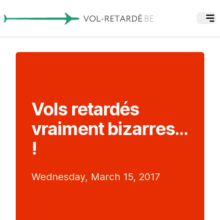
Vols retardés
vraiment bizarres...
!
Wednesday, March 15, 2017