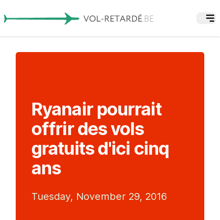
Ryanair pourrait
offrir des vols
gratuits d'ici cinq
ans
Tuesday, November 29, 2016