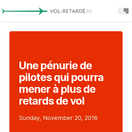
Une pénurie de
pilotes qui pourra
mener à plus de
retards de vol
Sunday, November 20, 2016