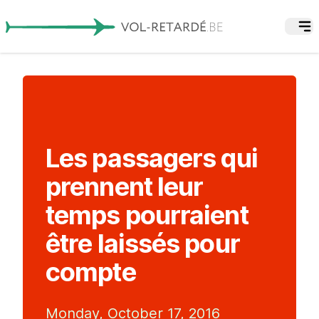
Les passagers qui
prennent leur
temps pourraient
être laissés pour
compte
Monday, October 17, 2016