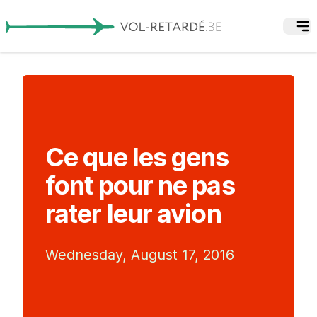
Ce que les gens
font pour ne pas
rater leur avion
Wednesday, August 17, 2016