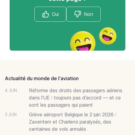
Oui
Non
Footer
Actualité du monde de l'aviation
Réforme des droits des passagers aériens
4 JUN
dans l’UE : toujours pas d’accord — et ce
sont les passagers qui paient
Grève aéroport Belgique le 2 juin 2026 :
3 JUN
Zaventem et Charleroi paralysés, des
centaines de vols annulés