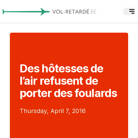
Des hôtesses de
l’air refusent de
porter des foulards
Thursday, April 7, 2016