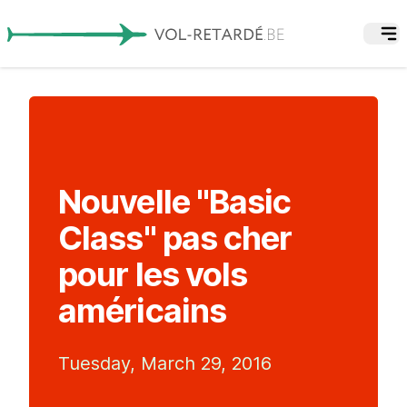
Nouvelle "Basic
Class" pas cher
pour les vols
américains
Tuesday, March 29, 2016