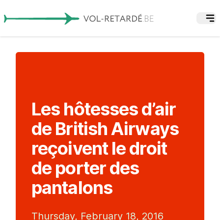
Les hôtesses d’air
de British Airways
reçoivent le droit
de porter des
pantalons
Thursday, February 18, 2016