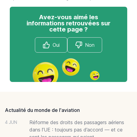
Avez-vous aimé les
informations retrouvées sur
cette page ?
Oui
Non
Footer
Actualité du monde de l'aviation
Réforme des droits des passagers aériens
4 JUN
dans l’UE : toujours pas d’accord — et ce
sont les passagers qui paient