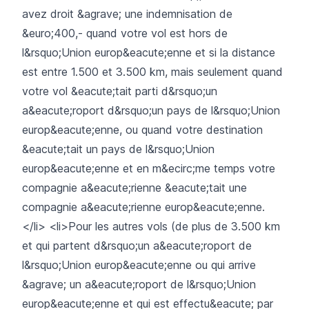
avez droit &agrave; une indemnisation de
&euro;400,- quand votre vol est hors de
l&rsquo;Union europ&eacute;enne et si la distance
est entre 1.500 et 3.500 km, mais seulement quand
votre vol &eacute;tait parti d&rsquo;un
a&eacute;roport d&rsquo;un pays de l&rsquo;Union
europ&eacute;enne, ou quand votre destination
&eacute;tait un pays de l&rsquo;Union
europ&eacute;enne et en m&ecirc;me temps votre
compagnie a&eacute;rienne &eacute;tait une
compagnie a&eacute;rienne europ&eacute;enne.
</li> <li>Pour les autres vols (de plus de 3.500 km
et qui partent d&rsquo;un a&eacute;roport de
l&rsquo;Union europ&eacute;enne ou qui arrive
&agrave; un a&eacute;roport de l&rsquo;Union
europ&eacute;enne et qui est effectu&eacute; par