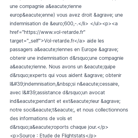
une compagnie a&eacute;rienne
europ&eacute;enne) vous avez droit &agrave; une
indemnisation de &euro;600,-.</li> </ul><p><a
href="https://www.vol-retarde.fr"
target="_self">Vol-retarde.fr</a> aide les
passagers a&eacute;riennes en Europe &agrave;
obtenir une indemnisation d&rsquo;une compagnie
a&eacute;rienne. Nous avons un &eacute;quipe
d&rsquo;experts qui vous aident &agrave; obtenir
l&#39;indemnisation,&nbsp;si n&eacute;cessaire,
avec l&#39;assistance d&rsquo;un avocat
ind&eacute;pendant et ext&eacute;rieur &agrave;
notre soci&eacute;t&eacute;, et nous collectionnons
des informations de vols et
d&rsquo;a&eacute;roports chaque jour.</p>
<p>Source : Etude de Flightstats</p>