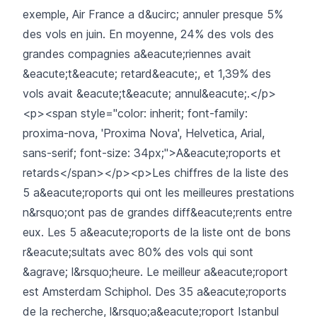
exemple, Air France a d&ucirc; annuler presque 5%
des vols en juin. En moyenne, 24% des vols des
grandes compagnies a&eacute;riennes avait
&eacute;t&eacute; retard&eacute;, et 1,39% des
vols avait &eacute;t&eacute; annul&eacute;.</p>
<p><span style="color: inherit; font-family:
proxima-nova, 'Proxima Nova', Helvetica, Arial,
sans-serif; font-size: 34px;">A&eacute;roports et
retards</span></p><p>Les chiffres de la liste des
5 a&eacute;roports qui ont les meilleures prestations
n&rsquo;ont pas de grandes diff&eacute;rents entre
eux. Les 5 a&eacute;roports de la liste ont de bons
r&eacute;sultats avec 80% des vols qui sont
&agrave; l&rsquo;heure. Le meilleur a&eacute;roport
est Amsterdam Schiphol. Des 35 a&eacute;roports
de la recherche, l&rsquo;a&eacute;roport Istanbul