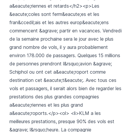
a&eacute;riennes et retards</h2><p>Les
&eacute;coles sont ferm&eacute;es et les
fran&ccedil;ais et les autres europ&eacute;ens
commencent &agrave; partir en vacances. Vendredi
de la semaine prochaine sera le jour avec le plus
grand nombre de vols, il y aura probablement
environ 178.000 de passagers. Quelques 15 millions
de personnes prendront l&rsquo;avion &agrave;
Schiphol ou ont cet a&eacute;roport comme
destination cet &eacute;t&eacute;. Avec tous ces
vols et passagers, il serait alors bien de regarder les
prestations des plus grandes compagnies
a&eacute;riennes et les plus grand
a&eacute;roports.</p><ol> <li>KLM a les
meilleures prestations, presque 90% des vols est
&agrave; l&rsquo;heure. La compagnie