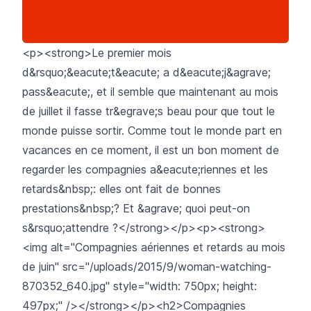
<p><strong>Le premier mois
d&rsquo;&eacute;t&eacute; a d&eacute;j&agrave;
pass&eacute;, et il semble que maintenant au mois
de juillet il fasse tr&egrave;s beau pour que tout le
monde puisse sortir. Comme tout le monde part en
vacances en ce moment, il est un bon moment de
regarder les compagnies a&eacute;riennes et les
retards&nbsp;: elles ont fait de bonnes
prestations&nbsp;? Et &agrave; quoi peut-on
s&rsquo;attendre ?</strong></p><p><strong>
<img alt="Compagnies aériennes et retards au mois
de juin" src="/uploads/2015/9/woman-watching-
870352_640.jpg" style="width: 750px; height:
497px;" /></strong></p><h2>Compagnies