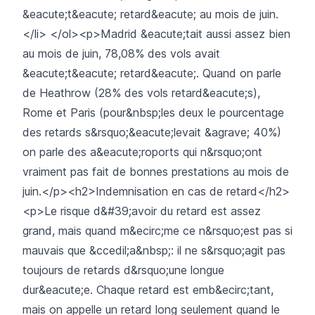
&eacute;t&eacute; retard&eacute; au mois de juin.
</li> </ol><p>Madrid &eacute;tait aussi assez bien
au mois de juin, 78,08% des vols avait
&eacute;t&eacute; retard&eacute;. Quand on parle
de Heathrow (28% des vols retard&eacute;s),
Rome et Paris (pour&nbsp;les deux le pourcentage
des retards s&rsquo;&eacute;levait &agrave; 40%)
on parle des a&eacute;roports qui n&rsquo;ont
vraiment pas fait de bonnes prestations au mois de
juin.</p><h2>Indemnisation en cas de retard</h2>
<p>Le risque d&#39;avoir du retard est assez
grand, mais quand m&ecirc;me ce n&rsquo;est pas si
mauvais que &ccedil;a&nbsp;: il ne s&rsquo;agit pas
toujours de retards d&rsquo;une longue
dur&eacute;e. Chaque retard est emb&ecirc;tant,
mais on appelle un retard long seulement quand le