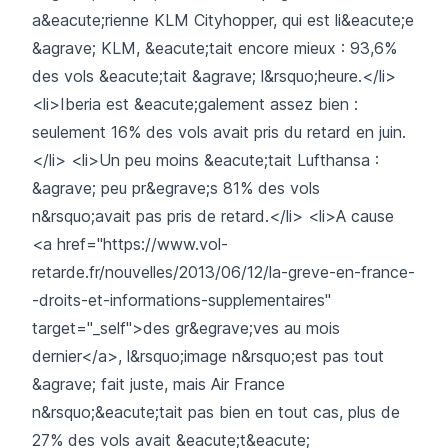
a&eacute;rienne KLM Cityhopper, qui est li&eacute;e
&agrave; KLM, &eacute;tait encore mieux : 93,6%
des vols &eacute;tait &agrave; l&rsquo;heure.</li>
<li>Iberia est &eacute;galement assez bien :
seulement 16% des vols avait pris du retard en juin.
</li> <li>Un peu moins &eacute;tait Lufthansa :
&agrave; peu pr&egrave;s 81% des vols
n&rsquo;avait pas pris de retard.</li> <li>A cause
<a href="https://www.vol-
retarde.fr/nouvelles/2013/06/12/la-greve-en-france-
-droits-et-informations-supplementaires"
target="_self">des gr&egrave;ves au mois
dernier</a>, l&rsquo;image n&rsquo;est pas tout
&agrave; fait juste, mais Air France
n&rsquo;&eacute;tait pas bien en tout cas, plus de
27% des vols avait &eacute;t&eacute;