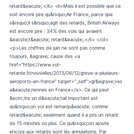
retard&eacute;.</li> <li>Mais il est possible que ce
soit encore pire qu&rsquo;Air France, parce que
s&rsquo;il s&rsquo;agit des retards, British Airways
est encore pire : 34% des vols qui avaient
&eacute;t&eacute; retard&eacute;.</li> </ol>
<p>Les chiffres de juin ne sont pas comme
toujours, &agrave; cause des <a
href="https://www.vol-
retarde.fr/nouvelles/2013/06/12/greve-a-plusieurs-
aeroports-en-france" target="_self">gr&egrave;ves
a&eacute;riennes en France</a>. Ce qui peut
&ecirc;tre un d&eacute;tail important est
qu&rsquo;un vol est remarqu&eacute; comme
retard&eacute; seulement quand il a pris un retard
de 15 minutes ou plus. Ce qu&rsquo;on ajoute
encore aux retards sont les annulations. Par