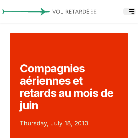
Compagnies
aériennes et
retards au mois de
juin
Thursday, July 18, 2013