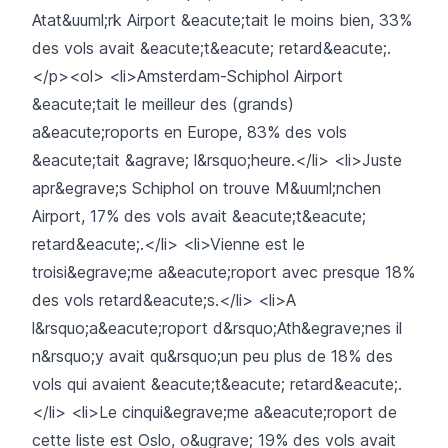
Atat&uuml;rk Airport &eacute;tait le moins bien, 33%
des vols avait &eacute;t&eacute; retard&eacute;.
</p><ol> <li>Amsterdam-Schiphol Airport
&eacute;tait le meilleur des (grands)
a&eacute;roports en Europe, 83% des vols
&eacute;tait &agrave; l&rsquo;heure.</li> <li>Juste
apr&egrave;s Schiphol on trouve M&uuml;nchen
Airport, 17% des vols avait &eacute;t&eacute;
retard&eacute;.</li> <li>Vienne est le
troisi&egrave;me a&eacute;roport avec presque 18%
des vols retard&eacute;s.</li> <li>A
l&rsquo;a&eacute;roport d&rsquo;Ath&egrave;nes il
n&rsquo;y avait qu&rsquo;un peu plus de 18% des
vols qui avaient &eacute;t&eacute; retard&eacute;.
</li> <li>Le cinqui&egrave;me a&eacute;roport de
cette liste est Oslo, o&ugrave; 19% des vols avait