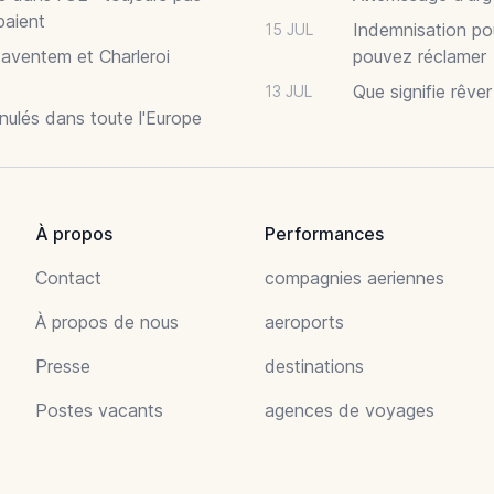
paient
Indemnisation po
15 JUL
Zaventem et Charleroi
pouvez réclamer
Que signifie rêve
13 JUL
nnulés dans toute l'Europe
À propos
Performances
Contact
compagnies aeriennes
À propos de nous
aeroports
Presse
destinations
Postes vacants
agences de voyages