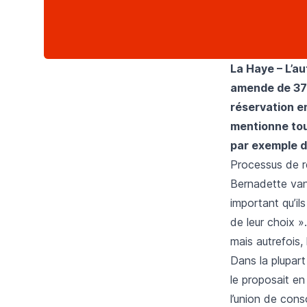
La Haye – L’a
amende de 370
réservation en
mentionne tous 
par exemple d
Processus de r
Bernadette van
important qu’il
de leur choix »
mais autrefois, 
Dans la plupart 
le proposait en
l’union de con