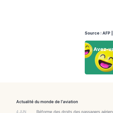
Source : AFP |
Avez-vo
Footer
Actualité du monde de l'aviation
Réforme des droits des passagers aériens
4 JUN