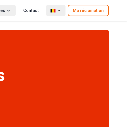
ies
Contact
Ma réclamation
s