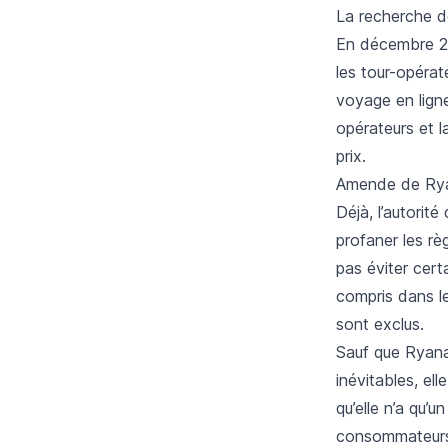
La recherche d
En décembre 201
les tour-opérat
voyage en lign
opérateurs et l
prix.
Amende de Rya
Déjà, l’autori
profaner les r
pas éviter certa
compris dans le
sont exclus.
Sauf que Ryanai
inévitables, el
qu’elle n’a qu’u
consommateur