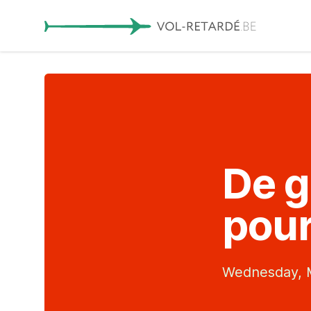
De 
pour
Wednesday, M