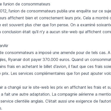
e l’union de consommateurs
2, l’union de consommateurs publia une enquête sur ce sujet.
eurs affichent bien et correctement leurs prix. Cela a montré 
e est souvent plus cher que l’on pense. On a examiné soixant
a conclusion était qu’il n’y a aucun site-web qui affichent cor
nAir
té de consommateurs a imposé une amende pour de tels cas. A
ègles, Ryanair doit payer 370.000 euros. Quand un consomma
ins frais en achetant le billet d’avion, il faut que ces frais soi
 prix. Les services complémentaires que l’on peut ajouter vo
r a changé sur le site-web les prix en affichant les frais et 
le a fait une autre adaptation. La compagnie aérienne a ment
n service clientèle anglais. C’était aussi une exigence de l’autor
s.