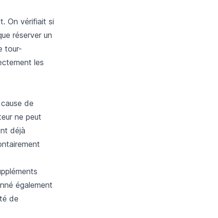
 On vérifiait si
que réserver un
e tour-
rectement les
 cause de
teur ne peut
ent déjà
lontairement
suppléments
ionné également
ité de