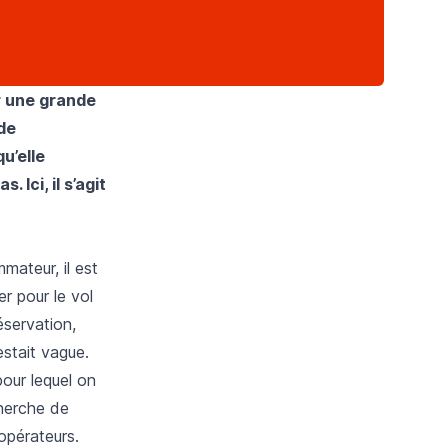
r une grande
de
u’elle
 Ici, il s’agit
ateur, il est
er pour le vol
éservation,
estait vague.
pour lequel on
cherche de
opérateurs.