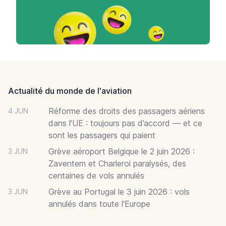
Footer
Actualité du monde de l'aviation
Réforme des droits des passagers aériens
4 JUN
dans l’UE : toujours pas d’accord — et ce
sont les passagers qui paient
Grève aéroport Belgique le 2 juin 2026 :
3 JUN
Zaventem et Charleroi paralysés, des
centaines de vols annulés
Grève au Portugal le 3 juin 2026 : vols
3 JUN
annulés dans toute l'Europe