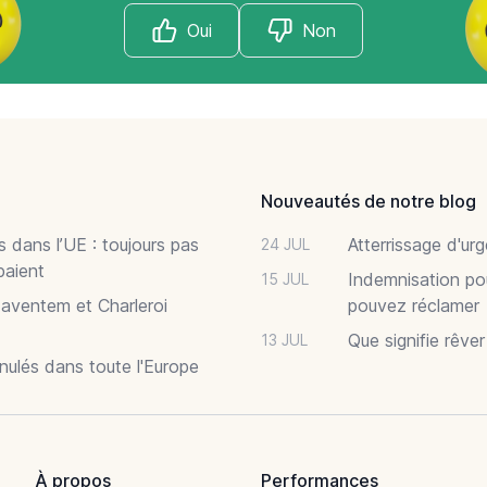
Oui
Non
Nouveautés de notre blog
 dans l’UE : toujours pas
Atterrissage d'ur
24 JUL
paient
Indemnisation po
15 JUL
Zaventem et Charleroi
pouvez réclamer
Que signifie rêve
13 JUL
nnulés dans toute l'Europe
À propos
Performances