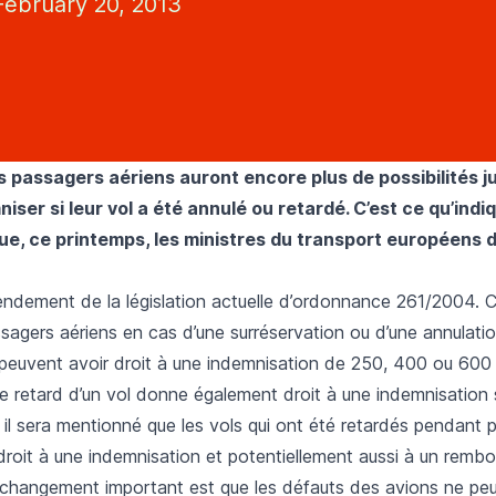
ebruary 20, 2013
s passagers aériens auront encore plus de possibilités j
niser si leur vol a été annulé ou retardé. C’est ce qu’ind
que, ce printemps, les ministres du transport européens 
amendement de la législation actuelle d’ordonnance 261/2004. C
sagers aériens en cas d’une surréservation ou d’une annulation
peuvent avoir droit à une indemnisation de 250, 400 ou 600
e retard d’un vol donne également droit à une indemnisation se
 il sera mentionné que les vols qui ont été retardés pendant 
droit à une indemnisation et potentiellement aussi à un remb
re changement important est que les défauts des avions ne pe