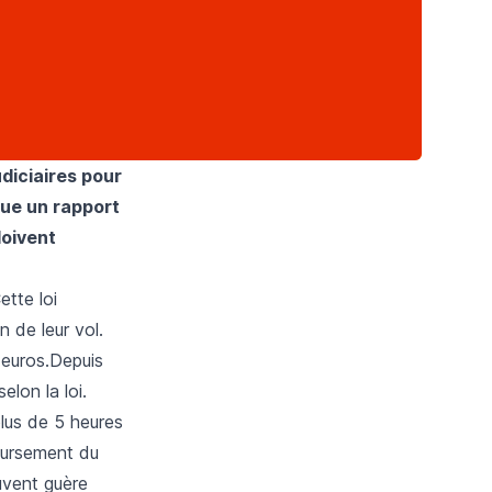
udiciaires pour
ique un rapport
doivent
ette loi
 de leur vol.
 euros.Depuis
lon la loi.
plus de 5 heures
oursement du
uvent guère