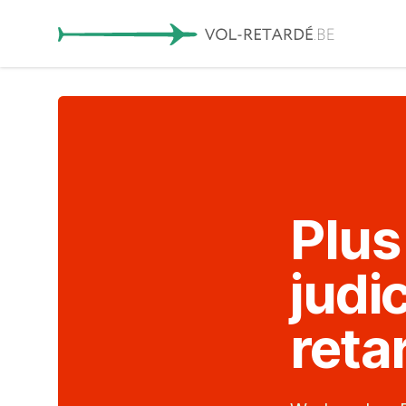
Plus
judi
reta