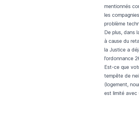
mentionnés com
les compagnies
problème techn
De plus, dans l
à cause du reta
la Justice a d
l’ordonnance 2
Est-ce que votr
tempête de nei
(logement, nour
est limité avec