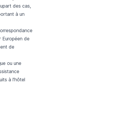
lupart des cas,
portant à un
r correspondance
ur Européen de
ment de
que ou une
ssistance
its à l’hôtel