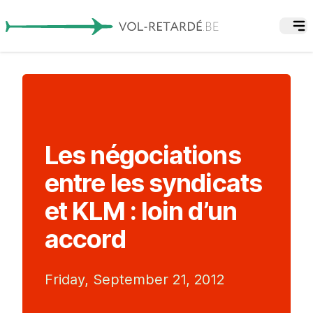
Les négociations
entre les syndicats
et KLM : loin d’un
accord
Friday, September 21, 2012