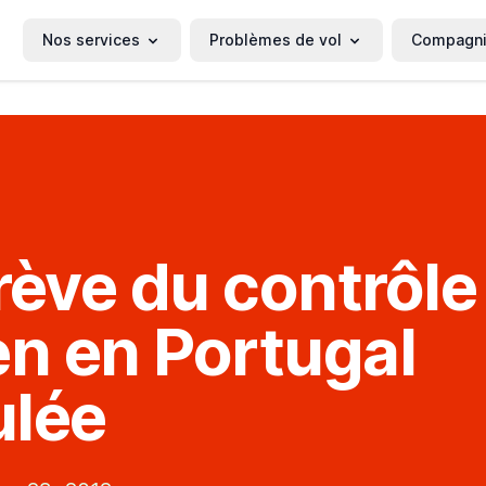
Nos services
Problèmes de vol
Compagn
rève du contrôle
en en Portugal
ulée