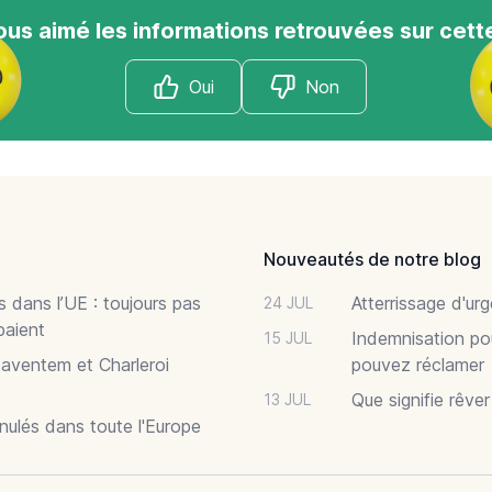
us aimé les informations retrouvées sur cett
Oui
Non
Nouveautés de notre blog
 dans l’UE : toujours pas
Atterrissage d'ur
24 JUL
paient
Indemnisation po
15 JUL
Zaventem et Charleroi
pouvez réclamer
Que signifie rêve
13 JUL
nnulés dans toute l'Europe