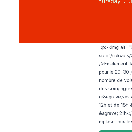
Thursday, Ju
<p><img alt="L
src="/uploads/
/>Finalement, l
pour le 29, 30 j
nombre de vols
des compagnies
gr&egrave;ves 
12h et de 18h &
&agrave; 21h</
replacer aux h