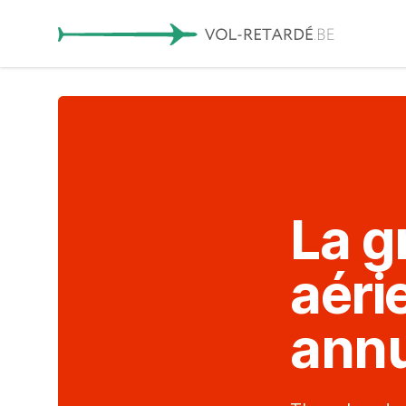
La g
aéri
ann