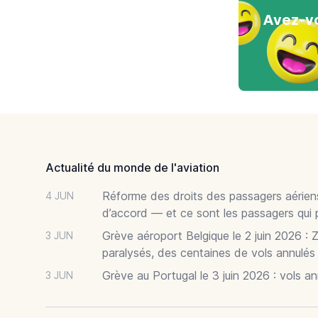
Avez-vo
Footer
Actualité du monde de l'aviation
Réforme des droits des passagers aériens
4 JUN
d’accord — et ce sont les passagers qui 
Grève aéroport Belgique le 2 juin 2026 : 
3 JUN
paralysés, des centaines de vols annulés
Grève au Portugal le 3 juin 2026 : vols a
3 JUN