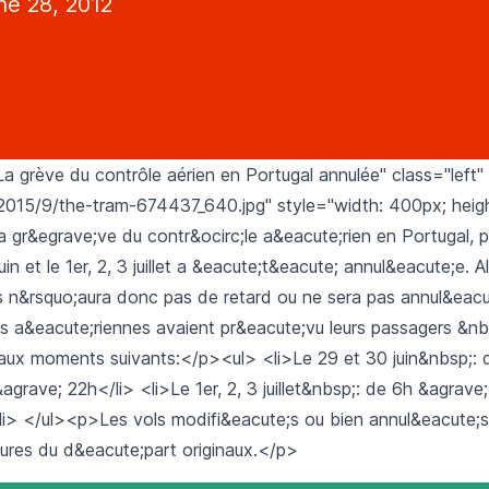
ne 28, 2012
a grève du contrôle aérien en Portugal annulée" class="left"
2015/9/the-tram-674437_640.jpg" style="width: 400px; heig
a gr&egrave;ve du contr&ocirc;le a&eacute;rien en Portugal, 
uin et le 1er, 2, 3 juillet a &eacute;t&eacute; annul&eacute;e. A
 n&rsquo;aura donc pas de retard ou ne sera pas annul&eac
 a&eacute;riennes avaient pr&eacute;vu leurs passagers &nbs
aux moments suivants:</p><ul> <li>Le 29 et 30 juin&nbsp;: 
agrave; 22h</li> <li>Le 1er, 2, 3 juillet&nbsp;: de 6h &agrave
li> </ul><p>Les vols modifi&eacute;s ou bien annul&eacute;s
eures du d&eacute;part originaux.</p>