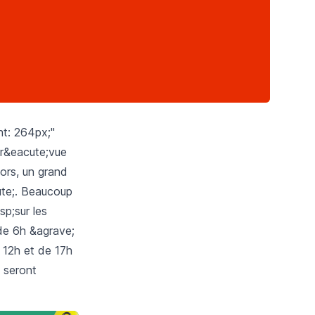
ht: 264px;"
pr&eacute;vue
lors, un grand
ute;. Beaucoup
p;sur les
de 6h &agrave;
; 12h et de 17h
 seront