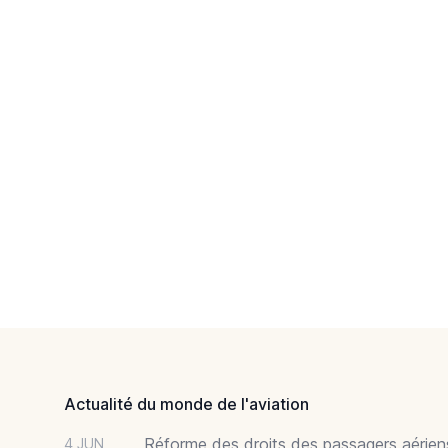
Footer
Actualité du monde de l'aviation
Réforme des droits des passagers aériens
4 JUN