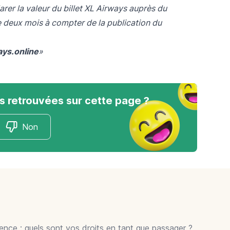
larer la valeur du billet XL Airways auprès du
 deux mois à compter de la publication du
ys.online
»
s retrouvées sur cette page ?
Non
gence : quels sont vos droits en tant que passager ?