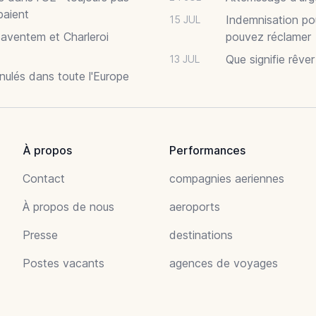
paient
Indemnisation po
15 JUL
Zaventem et Charleroi
pouvez réclamer
Que signifie rêve
13 JUL
nnulés dans toute l'Europe
À propos
Performances
Contact
compagnies aeriennes
À propos de nous
aeroports
Presse
destinations
Postes vacants
agences de voyages