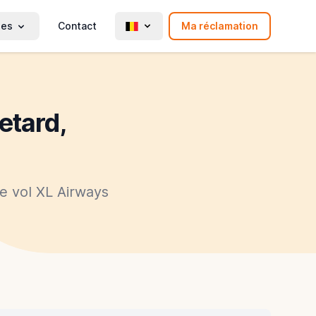
ies
Contact
Ma réclamation
etard,
e vol XL Airways