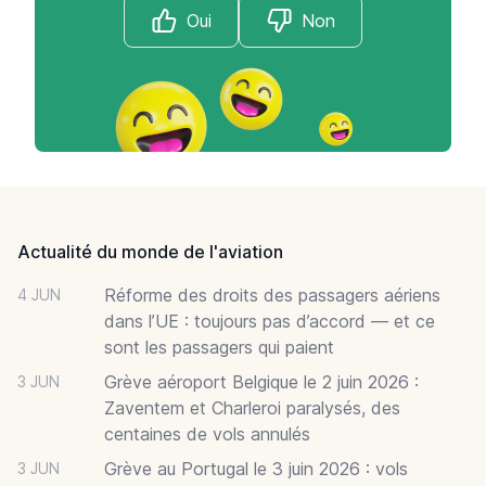
Oui
Non
Footer
Actualité du monde de l'aviation
Réforme des droits des passagers aériens
4 JUN
dans l’UE : toujours pas d’accord — et ce
sont les passagers qui paient
Grève aéroport Belgique le 2 juin 2026 :
3 JUN
Zaventem et Charleroi paralysés, des
centaines de vols annulés
Grève au Portugal le 3 juin 2026 : vols
3 JUN