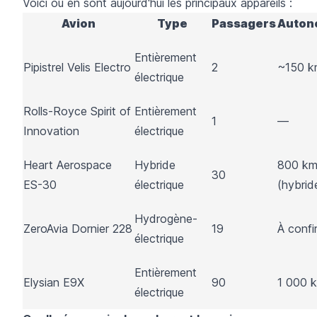
Voici où en sont aujourd'hui les principaux appareils :
Avion
Type
Passagers
Auton
Entièrement
Pipistrel Velis Electro
2
~150 k
électrique
Rolls-Royce Spirit of
Entièrement
1
—
Innovation
électrique
Heart Aerospace
Hybride
800 k
30
ES-30
électrique
(hybrid
Hydrogène-
ZeroAvia Dornier 228
19
À confi
électrique
Entièrement
Elysian E9X
90
1 000 
électrique