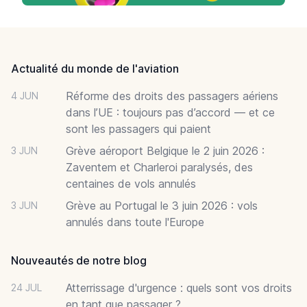
Footer
Actualité du monde de l'aviation
Réforme des droits des passagers aériens
4 JUN
dans l’UE : toujours pas d’accord — et ce
sont les passagers qui paient
Grève aéroport Belgique le 2 juin 2026 :
3 JUN
Zaventem et Charleroi paralysés, des
centaines de vols annulés
Grève au Portugal le 3 juin 2026 : vols
3 JUN
annulés dans toute l'Europe
Nouveautés de notre blog
Atterrissage d'urgence : quels sont vos droits
24 JUL
en tant que passager ?