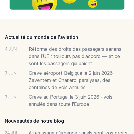
Footer
Actualité du monde de l'aviation
Réforme des droits des passagers aériens
4 JUN
dans l’UE : toujours pas d’accord — et ce
sont les passagers qui paient
Grève aéroport Belgique le 2 juin 2026 :
3 JUN
Zaventem et Charleroi paralysés, des
centaines de vols annulés
Grève au Portugal le 3 juin 2026 : vols
3 JUN
annulés dans toute l'Europe
Nouveautés de notre blog
Atterrissage d'urgence : quels sont vos droits
24 JUL