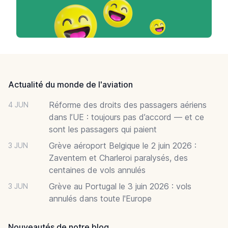
Footer
Actualité du monde de l'aviation
Réforme des droits des passagers aériens
4 JUN
dans l’UE : toujours pas d’accord — et ce
sont les passagers qui paient
Grève aéroport Belgique le 2 juin 2026 :
3 JUN
Zaventem et Charleroi paralysés, des
centaines de vols annulés
Grève au Portugal le 3 juin 2026 : vols
3 JUN
annulés dans toute l'Europe
Nouveautés de notre blog