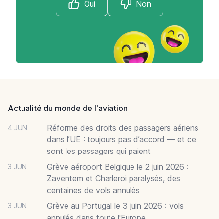
Oui
Non
Footer
Actualité du monde de l'aviation
Réforme des droits des passagers aériens
4 JUN
dans l’UE : toujours pas d’accord — et ce
sont les passagers qui paient
Grève aéroport Belgique le 2 juin 2026 :
3 JUN
Zaventem et Charleroi paralysés, des
centaines de vols annulés
Grève au Portugal le 3 juin 2026 : vols
3 JUN
annulés dans toute l'Europe