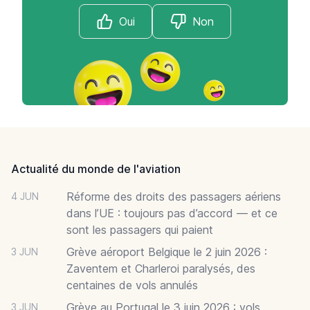
Oui
Non
Footer
Actualité du monde de l'aviation
Réforme des droits des passagers aériens
4 JUN
dans l’UE : toujours pas d’accord — et ce
sont les passagers qui paient
Grève aéroport Belgique le 2 juin 2026 :
3 JUN
Zaventem et Charleroi paralysés, des
centaines de vols annulés
Grève au Portugal le 3 juin 2026 : vols
3 JUN