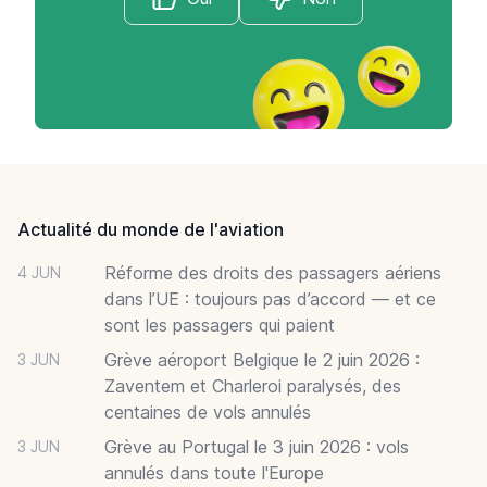
Footer
Actualité du monde de l'aviation
Réforme des droits des passagers aériens
4 JUN
dans l’UE : toujours pas d’accord — et ce
sont les passagers qui paient
Grève aéroport Belgique le 2 juin 2026 :
3 JUN
Zaventem et Charleroi paralysés, des
centaines de vols annulés
Grève au Portugal le 3 juin 2026 : vols
3 JUN
annulés dans toute l'Europe