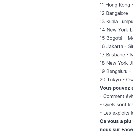
11 Hong Kong -
12 Bangalore - 
13 Kuala Lumpu
14 New York L
15 Bogotá - Me
16 Jakarta - S
17 Brisbane - 
18 New York J
19 Bengaluru -
20 Tokyo - Os
Vous pouvez au
-
Comment é
vi
-
Quels sont les
-
Les exploits l
Ça vous a plu 
nous sur
Face