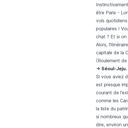
Instinctivement
être Paris - L
vols quotidiens 
populaires ! V
chat ? Et si on
Alors, l'itinéra
capitale de la 
(Roulement de 
-> Séoul-Jeju.
Si vous aviez d
est presque im
courant de l'ex
comme les Caraï
la liste du pat
si nombreux que
dire, environ u