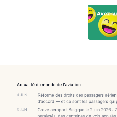
Avez-vo
Footer
Actualité du monde de l'aviation
Réforme des droits des passagers aériens
4 JUN
d’accord — et ce sont les passagers qui 
Grève aéroport Belgique le 2 juin 2026 : 
3 JUN
paralysés, des centaines de vols annulés