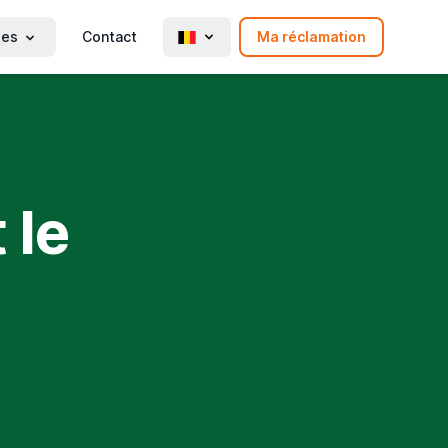
ies
Contact
Ma réclamation
 le