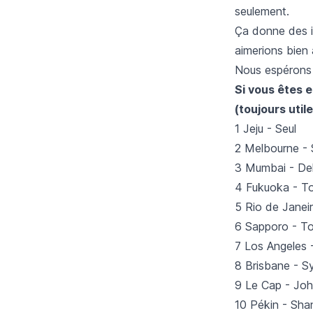
seulement.
Ça donne des i
aimerions bien a
Nous espérons 
Si vous êtes e
(toujours util
1 Jeju - Seul
2 Melbourne -
3 Mumbai - Del
4 Fukuoka - T
5 Rio de Janei
6 Sapporo - T
7 Los Angeles 
8 Brisbane - S
9 Le Cap - Jo
10 Pékin - Sha