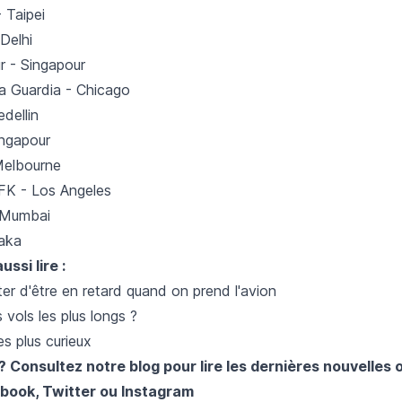
 Taipei
Delhi
r - Singapour
a Guardia - Chicago
dellin
ingapour
Melbourne
FK - Los Angeles
 Mumbai
aka
ssi lire :
ter d'être en retard quand on prend l'avion
 vols les plus longs ?
es plus curieux
? Consultez notre blog pour lire les dernières nouvelles 
book
,
Twitter
ou
Instagram