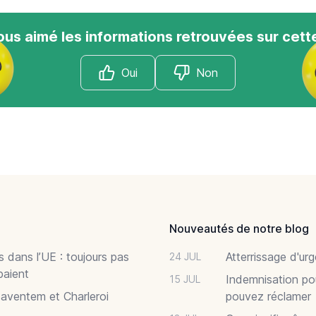
us aimé les informations retrouvées sur cett
Oui
Non
Nouveautés de notre blog
 dans l’UE : toujours pas
Atterrissage d'ur
24 JUL
paient
Indemnisation po
15 JUL
Zaventem et Charleroi
pouvez réclamer