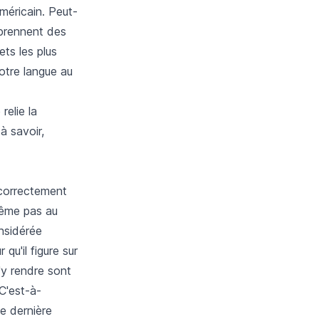
méricain. Peut-
prennent des
ets les plus
otre langue au
relie la
à savoir,
 correctement
même pas au
onsidérée
qu'il figure sur
'y rendre sont
C'est-à-
ée dernière