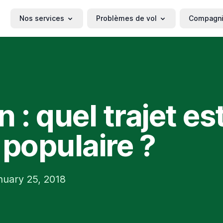
Nos services
Problèmes de vol
Compagn
 : quel trajet est
 populaire ?
nuary 25, 2018