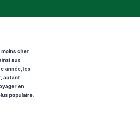
n moins cher
ainsi aux
e année, les
, autant
voyager en
lus populaire.