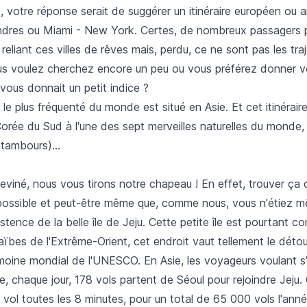
, votre réponse serait de suggérer un itinéraire européen ou a
ondres ou Miami - New York. Certes, de nombreux passagers 
reliant ces villes de rêves mais, perdu, ce ne sont pas les traj
ous voulez cherchez encore un peu ou vous préférez donner v
 vous donnait un petit indice ?
ire le plus fréquenté du monde est situé en Asie. Et cet itinéraire 
Corée du Sud à l'une des sept merveilles naturelles du monde, 
tambours)...
eviné, nous vous tirons notre chapeau ! En effet, trouver ça
possible et peut-être même que, comme nous, vous n'étiez 
istence de la belle île de Jeju. Cette petite île est pourtant c
bes de l'Extrême-Orient, cet endroit vaut tellement le détour 
rimoine mondial de l'UNESCO. En Asie, les voyageurs voulant s
, chaque jour, 178 vols partent de Séoul pour rejoindre Jeju. 
n vol toutes les 8 minutes, pour un total de 65 000 vols l'ann