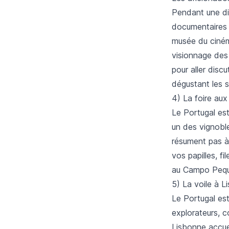
Pendant une di
documentaires 
musée du ciném
visionnage des 
pour aller disc
dégustant les s
4) La foire aux
Le Portugal est
un des vignoble
résument pas à c
vos papilles, f
au Campo Peq
5) La voile à L
Le Portugal est
explorateurs, c
Lisbonne accue