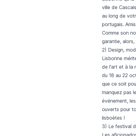
ville de Cascai
au long de vot
portugais. Amis
Comme son nom 
garantie, alors,
2) Design, mod
Lisbonne mérit
de l'art et à l
du 18 au 22 oc
que ce soit pour
manquez pas le
événement, les 
ouverts pour t
lisboètes !
3) Le festival
Les aficionado