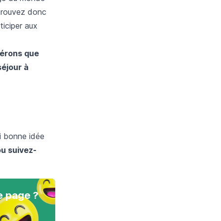
retrouvez donc
ticiper aux
pérons que
séjour à
i bonne idée
ou suivez-
e page ?