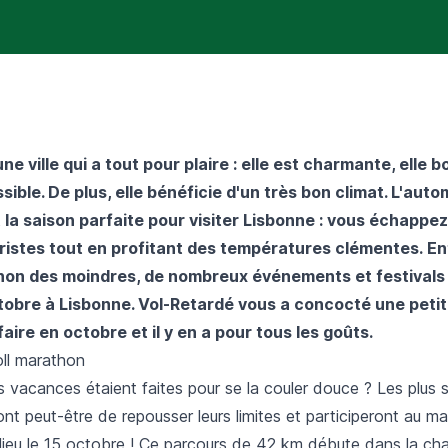
ne ville qui a tout pour plaire : elle est charmante, elle b
sible. De plus, elle bénéficie d'un très bon climat. L'aut
t la saison parfaite pour visiter Lisbonne : vous échappe
istes tout en profitant des températures clémentes. Enf
non des moindres, de nombreux événements et festivals
tobre à Lisbonne.
Vol-Retardé
vous a concocté une petit
aire en octobre et il y en a pour tous les goûts.
oll marathon
es vacances étaient faites pour se la couler douce ? Les plus s
nt peut-être de repousser leurs limites et participeront au m
 lieu le 15 octobre ! Ce parcours de 42 km débute dans la ch