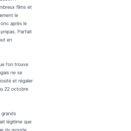
mbreux films et
lement le
donc après le
sympas. Parfait
out en
ue l'on trouve
ugais ne se
iosité et régaler
 au 22 octobre
s grands
it légitime que
arge du monde