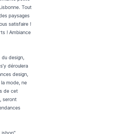
 Lisbonne. Tout
é des paysages
us satisfaire !
rts ! Ambiance
 du design,
 s'y déroulera
ances design,
t la mode, ne
rs de cet
, seront
tendances
Lisbon".