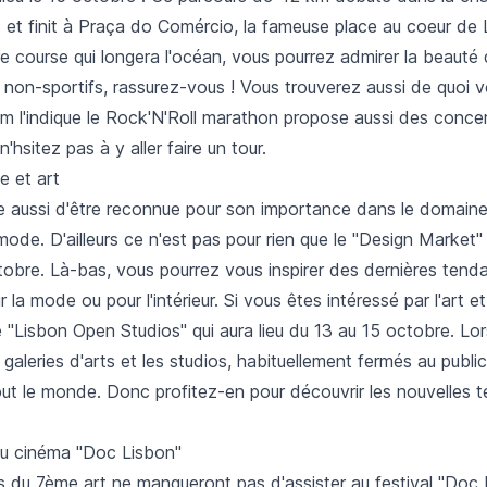
s et finit à Praça do Comércio, la fameuse place au coeur de
re course qui longera l'océan, vous pourrez admirer la beaut
 non-sportifs, rassurez-vous ! Vous trouverez aussi de quoi vo
l'indique le Rock'N'Roll marathon propose aussi des conce
 n'hsitez pas à y aller faire un tour.
e et art
e aussi d'être reconnue pour son importance dans le domaine
a mode. D'ailleurs ce n'est pas pour rien que le "Design Market"
tobre. Là-bas, vous pourrez vous inspirer des dernières tend
 la mode ou pour l'intérieur. Si vous êtes intéressé par l'art e
 "Lisbon Open Studios" qui aura lieu du 13 au 15 octobre. Lo
galeries d'arts et les studios, habituellement fermés au public
out le monde. Donc profitez-en pour découvrir les nouvelles 
 du cinéma "Doc Lisbon"
s du 7ème art ne manqueront pas d'assister au festival "Doc 