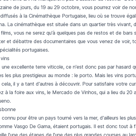
zaine de jours, du 19 au 29 octobre, vous pourrez voir de no
diffusés à la Cinémathèque Portugaise, lieu où se trouve éga
a. La cinémathèque est située dans un quartier très vivant, 
films, vous ne serez qu'à quelques pas de restos et de bars 
uter et débattre des documentaires que vous venez de voir, t
pécialités portugaises.
 vins
 une excellente terre viticole, ce n'est donc pas par hasard q
s les plus prestigieux au monde : le porto. Mais les vins port
ela, il y a tant d'autres à découvrir. Pour satisfaire votre cur
ilez à la foire aux vins, le Mercado de Vinhos, qui a lieu du 20
ueno.
isbonne
 connu pour être un pays tourné vers la mer, d'ailleurs les plu
omme Vasgo De Gama, étaient portugais. Il est donc tout à fa
ille l'une des étapes de l'une des plus grandes courses au l