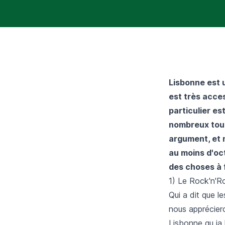
Lisbonne est u
est très acces
particulier es
nombreux tour
argument, et 
au moins d'oc
des choses à f
1) Le Rock'n'R
Qui a dit que l
nous appréciero
Lisbonne qu ia