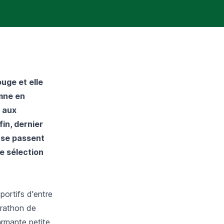
ouge et elle
omne en
z aux
in, dernier
 se passent
e sélection
portifs d'entre
arathon de
armante petite