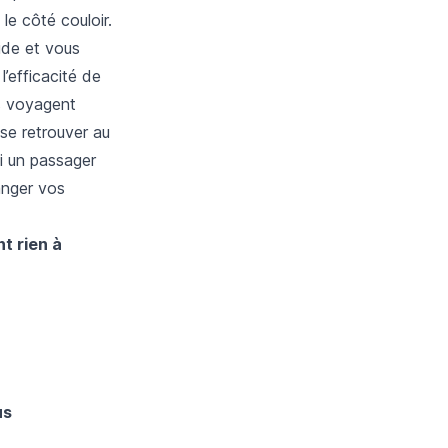
le côté couloir.
ide et vous
’efficacité de
es voyagent
se retrouver au
si un passager
anger vos
t rien à
us