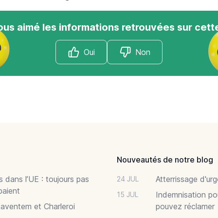
us aimé les informations retrouvées sur cett
Oui
Non
Nouveautés de notre blog
 dans l’UE : toujours pas
Atterrissage d'ur
24 JUL
paient
Indemnisation po
15 JUL
Zaventem et Charleroi
pouvez réclamer