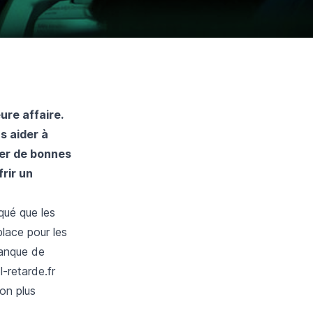
ure affaire.
s aider à
ser de bonnes
rir un
qué que les
lace pour les
manque de
-retarde.fr
on plus