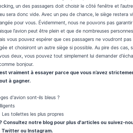
cking, un des passagers doit choisir le côté fenêtre et l’autre 
ieu sera donc vide. Avec un peu de chance, le siège restera v
rangée pour vous. Évidemment, nous ne pouvons pas garantir l
uisque l’avion peut être plein et que de nombreuses personn
Mais vous pouvez espérer que ces passagers ne voudront pas 
ngée et choisiront un autre siège si possible. Au pire des cas, 
re vous deux, vous pouvez tout simplement lui demander d’éch
 comme bonjour.
est vraiment à essayer parce que vous n’avez strictemen
out à gagner.
èges d'avion sont-ils bleus ?
lligents
 Les toilettes les plus propres
 ? Consultez notre
blog
pour plus d'articles ou suivez-no
,
Twitter
ou
Instagram
.