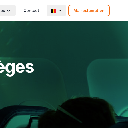
ies
Contact
Ma réclamation
ièges