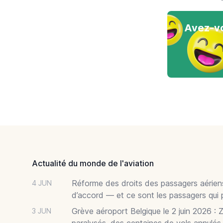
Avez-vo
Footer
Actualité du monde de l'aviation
Réforme des droits des passagers aériens
4 JUN
d’accord — et ce sont les passagers qui 
Grève aéroport Belgique le 2 juin 2026 : 
3 JUN
paralysés, des centaines de vols annulés