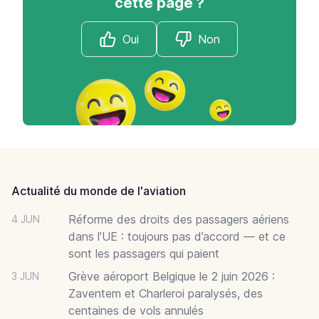
cette page ?
Oui
Non
Footer
Actualité du monde de l'aviation
Réforme des droits des passagers aériens
4 JUN
dans l’UE : toujours pas d’accord — et ce
sont les passagers qui paient
Grève aéroport Belgique le 2 juin 2026 :
3 JUN
Zaventem et Charleroi paralysés, des
centaines de vols annulés